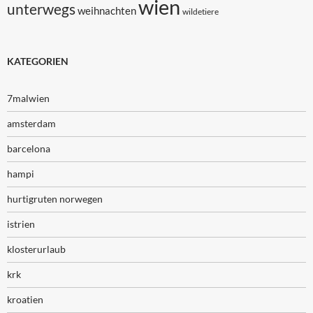
wien
unterwegs
weihnachten
wildetiere
KATEGORIEN
7malwien
amsterdam
barcelona
hampi
hurtigruten norwegen
istrien
klosterurlaub
krk
kroatien