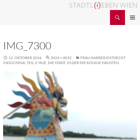
Zum
Inhalt
Suchen
STADTL(i)EBEN WIEN
springen
PRIMÄR
MENÜ
IMG_7300
12. OKTOBER 2016
3024 × 4032
FRAU KARRER ENTDECKT
INDOCHINA, TEIL 3: HUE, DIE STADT, IN DER DIE KÖNIGE HAUSTEN