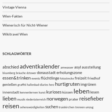
Vintage Vienna
Wien-Fakten
Wienerisch für Nicht-Wiener
Wikitravel Wien
SCHLAGWÖRTER
adventkalender
abschied
asyl
ausstellung
amwasser
erholungszone
donaustadt
bisamberg
bräuche
dctower
essen&trinken
flüchtlinge
freizeit
friedhof
events
fotostrecke
hurtigruten
imgrünen
genießen
graffiti
hallenbad-diaries
herz
leben
kurioses
lesen
innenstadt
küssen
kennenlernen
kunst
lieben
reisefieber
norwegen
prater
musik
niederösterreich
reisen
suchen
traiskirchen
sehenswürdigkeiten
trennen
umzug