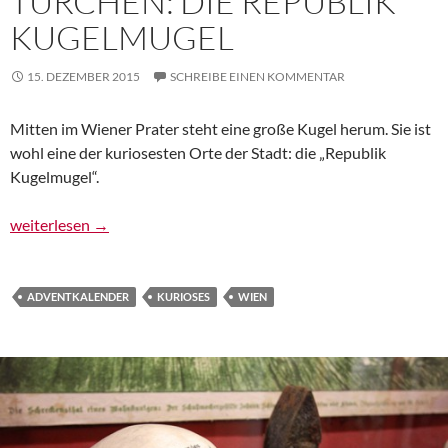
TÜRCHEN: DIE REPUBLIK
KUGELMUGEL
15. DEZEMBER 2015
SCHREIBE EINEN KOMMENTAR
Mitten im Wiener Prater steht eine große Kugel herum. Sie ist
wohl eine der kuriosesten Orte der Stadt: die „Republik
Kugelmugel“.
Adventkalender, 15. Türchen: Die Republik Kugelmugel
weiterlesen
→
ADVENTKALENDER
KURIOSES
WIEN