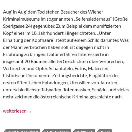
Aug‘ in Aug‘ dem Tod stehen Besucher des Wiener
Kriminalmuseums im sogenannten „Seifensiederhaus“ (Große
Sperlgasse 24) gegenüber. Zum Beispiel dem mumifizierten
Kopf eines im 18. Jahrhundert Hingerichteten. „Unter
Erhaltung der Kopfhaare“ steht auf einem Schild darunter. Was
der Mann verbrochen haben soll, ist dagegen nicht in
Erfahrung zu bringen. Dafür erfahren Interessierte in
insgesamt 20 Räumen allerlei Geschichten über Verbrechen,
Verbrecher und Opfer. Schautafeln, Fotos, Malereien,
historische Dokumente, Zeitungsberichte, Flugblätter der
ersten öffentlichen Fahndungen, Utensilien von Tatorten,
unterschiedlichste Tatwaffen, Totenmasken, Schädel und vieles
mehr zeichnen die österreichische Kriminalgeschichte nach.
Adventkalender, 13. Türchen: Mord und Totschlag im Krimina
weiterlesen
→
ADVENTKALENDER
AUSSTELLUNG
KURIOSES
WIEN