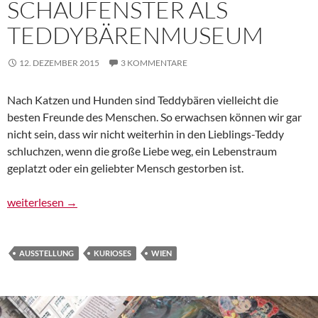
SCHAUFENSTER ALS
TEDDYBÄRENMUSEUM
12. DEZEMBER 2015
3 KOMMENTARE
Nach Katzen und Hunden sind Teddybären vielleicht die
besten Freunde des Menschen. So erwachsen können wir gar
nicht sein, dass wir nicht weiterhin in den Lieblings-Teddy
schluchzen, wenn die große Liebe weg, ein Lebenstraum
geplatzt oder ein geliebter Mensch gestorben ist.
Adventkalender, 12. Türchen: Ein Schaufenster als Teddybäre
weiterlesen
→
AUSSTELLUNG
KURIOSES
WIEN