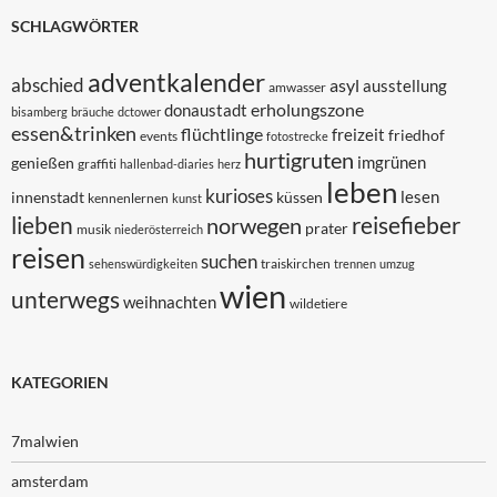
SCHLAGWÖRTER
adventkalender
abschied
asyl
ausstellung
amwasser
erholungszone
donaustadt
bisamberg
bräuche
dctower
essen&trinken
flüchtlinge
freizeit
friedhof
events
fotostrecke
hurtigruten
imgrünen
genießen
graffiti
hallenbad-diaries
herz
leben
kurioses
lesen
innenstadt
küssen
kennenlernen
kunst
lieben
reisefieber
norwegen
prater
musik
niederösterreich
reisen
suchen
traiskirchen
sehenswürdigkeiten
trennen
umzug
wien
unterwegs
weihnachten
wildetiere
KATEGORIEN
7malwien
amsterdam