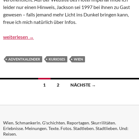
leider nur einen Hinweis, Jackson sei 1997 bei ihnen zu Gast
gewesen – falls jemand mehr Licht ins Dunkel bringen kann,
freue ich mich natürlich über Infos.
Adventkalender, 3. Türchen: Michael Jackson in guter Gesellscha
weiterlesen
→
ADVENTKALENDER
KURIOSES
WIEN
Beitragsnavigation
1
2
NÄCHSTE →
Wien. Schmankerln. G'schichten. Reportagen. Skurrilitäten.
Erlebnisse. Meinungen. Texte. Fotos. Stadtleben. Stadtlieben. Und:
Reisen.