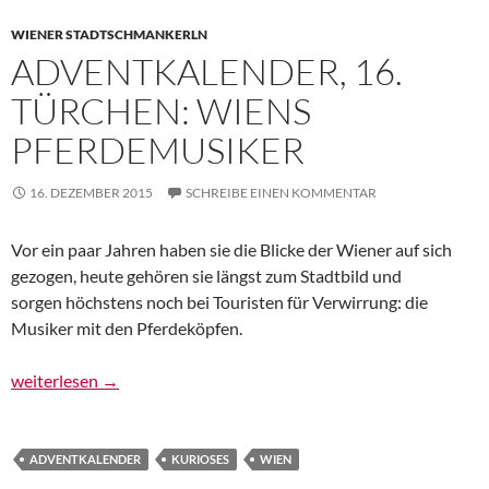
WIENER STADTSCHMANKERLN
ADVENTKALENDER, 16.
TÜRCHEN: WIENS
PFERDEMUSIKER
16. DEZEMBER 2015
SCHREIBE EINEN KOMMENTAR
Vor ein paar Jahren haben sie die Blicke der Wiener auf sich
gezogen, heute gehören sie längst zum Stadtbild und
sorgen höchstens noch bei Touristen für Verwirrung: die
Musiker mit den Pferdeköpfen.
Adventkalender, 16. Türchen: Wiens Pferdemusiker
weiterlesen
→
ADVENTKALENDER
KURIOSES
WIEN