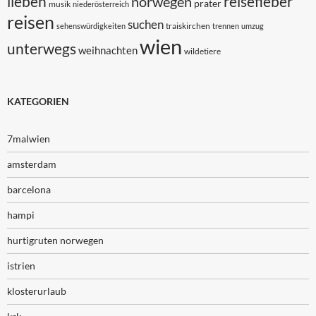
lieben
reisefieber
norwegen
prater
musik
niederösterreich
reisen
suchen
traiskirchen
sehenswürdigkeiten
trennen
umzug
wien
unterwegs
weihnachten
wildetiere
KATEGORIEN
7malwien
amsterdam
barcelona
hampi
hurtigruten norwegen
istrien
klosterurlaub