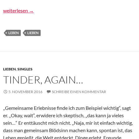
Just one more Tinder-Story…
weiterlesen
→
LEBEN
LIEBEN
LIEBEN
,
SINGLES
TINDER, AGAIN…
5. NOVEMBER 2016
SCHREIBE EINEN KOMMENTAR
„Gemeinsame Erlebnisse finde ich zum Beispiel wichtig“, sagt
er. „Okay, wait“, erwidere ich skeptisch, „das kann ja vieles
sein…“ Er enttäuscht mich nicht. „Naja, mir ist einfach wichtig,
dass man gemeinsam Blödsinn machen kann, spontan ist, das
Leben genießt, die Welt entdeckt, Dinge erlebt, Freunde