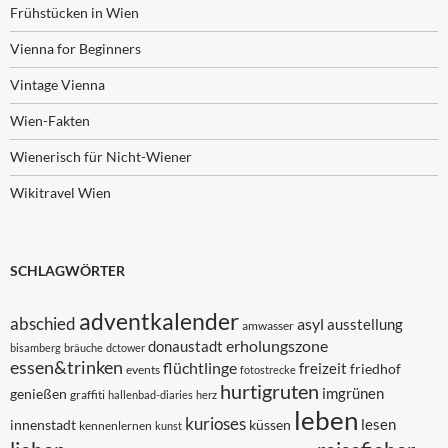
Frühstücken in Wien
Vienna for Beginners
Vintage Vienna
Wien-Fakten
Wienerisch für Nicht-Wiener
Wikitravel Wien
SCHLAGWÖRTER
adventkalender
abschied
asyl
ausstellung
amwasser
erholungszone
donaustadt
bisamberg
bräuche
dctower
essen&trinken
flüchtlinge
freizeit
friedhof
events
fotostrecke
hurtigruten
imgrünen
genießen
graffiti
hallenbad-diaries
herz
leben
kurioses
lesen
innenstadt
küssen
kennenlernen
kunst