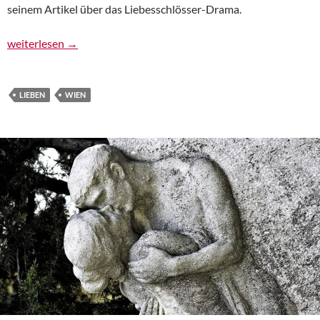
seinem Artikel über das Liebesschlösser-Drama.
Ein Schloss, sie zu knechten…
weiterlesen
→
LIEBEN
WIEN