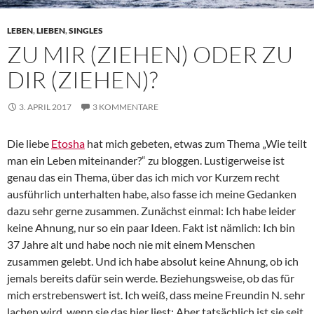
LEBEN
,
LIEBEN
,
SINGLES
ZU MIR (ZIEHEN) ODER ZU
DIR (ZIEHEN)?
3. APRIL 2017
3 KOMMENTARE
Die liebe
Etosha
hat mich gebeten, etwas zum Thema „Wie teilt
man ein Leben miteinander?“ zu bloggen. Lustigerweise ist
genau das ein Thema, über das ich mich vor Kurzem recht
ausführlich unterhalten habe, also fasse ich meine Gedanken
dazu sehr gerne zusammen. Zunächst einmal: Ich habe leider
keine Ahnung, nur so ein paar Ideen. Fakt ist nämlich: Ich bin
37 Jahre alt und habe noch nie mit einem Menschen
zusammen gelebt. Und ich habe absolut keine Ahnung, ob ich
jemals bereits dafür sein werde. Beziehungsweise, ob das für
mich erstrebenswert ist. Ich weiß, dass meine Freundin N. sehr
lachen wird, wenn sie das hier liest: Aber tatsächlich ist sie seit