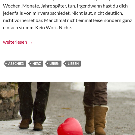
Wochen, Monate, Jahre später, tun. Irgendwann hast du dich
jedenfalls von mir verabschiedet. Nicht laut, nicht deutlich,
nicht vorhersehbar. Manchmal nicht einmal leise, sondern ganz
einfach stumm. Kein Wort. Nichts.
Wortloser Abschied
weiterlesen
→
ABSCHIED
HERZ
LEBEN
LIEBEN