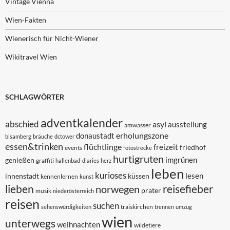
Vintage Vienna
Wien-Fakten
Wienerisch für Nicht-Wiener
Wikitravel Wien
SCHLAGWÖRTER
adventkalender
abschied
asyl
ausstellung
amwasser
erholungszone
donaustadt
bisamberg
bräuche
dctower
essen&trinken
flüchtlinge
freizeit
friedhof
events
fotostrecke
hurtigruten
imgrünen
genießen
graffiti
hallenbad-diaries
herz
leben
kurioses
lesen
innenstadt
küssen
kennenlernen
kunst
lieben
reisefieber
norwegen
prater
musik
niederösterreich
reisen
suchen
traiskirchen
sehenswürdigkeiten
trennen
umzug
wien
unterwegs
weihnachten
wildetiere