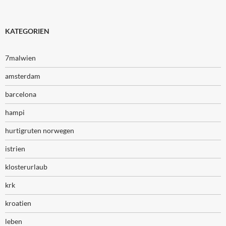
KATEGORIEN
7malwien
amsterdam
barcelona
hampi
hurtigruten norwegen
istrien
klosterurlaub
krk
kroatien
leben