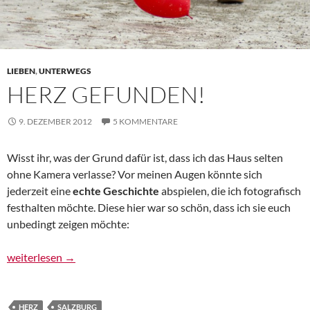
LIEBEN
,
UNTERWEGS
HERZ GEFUNDEN!
9. DEZEMBER 2012
5 KOMMENTARE
Wisst ihr, was der Grund dafür ist, dass ich das Haus selten
ohne Kamera verlasse? Vor meinen Augen könnte sich
jederzeit eine
echte Geschichte
abspielen, die ich fotografisch
festhalten möchte. Diese hier war so schön, dass ich sie euch
unbedingt zeigen möchte:
Herz gefunden!
weiterlesen
→
HERZ
SALZBURG