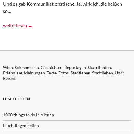
Und es gab Kommunikationstische. Ja, wirklich, die heißen
so…
Urlaub im Singlehotel: Zwischen Kommunkationstischen, Pool 
weiterlesen
→
Wien. Schmankerln. G'schichten. Reportagen. Skurrilitäten.
Erlebnisse. Meinungen. Texte. Fotos. Stadtleben. Stadtlieben. Und:
Reisen.
LESEZEICHEN
1000 things to do in Vienna
Flüchtlingen helfen