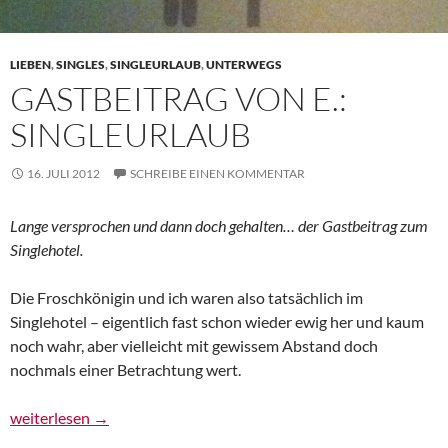
LIEBEN
,
SINGLES
,
SINGLEURLAUB
,
UNTERWEGS
GASTBEITRAG VON E.:
SINGLEURLAUB
16. JULI 2012
SCHREIBE EINEN KOMMENTAR
Lange versprochen und dann doch gehalten… der Gastbeitrag zum
Singlehotel.
Die Froschkönigin und ich waren also tatsächlich im
Singlehotel – eigentlich fast schon wieder ewig her und kaum
noch wahr, aber vielleicht mit gewissem Abstand doch
nochmals einer Betrachtung wert.
Gastbeitrag von E.: Singleurlaub
weiterlesen
→