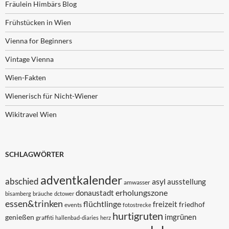
Fräulein Himbärs Blog
Frühstücken in Wien
Vienna for Beginners
Vintage Vienna
Wien-Fakten
Wienerisch für Nicht-Wiener
Wikitravel Wien
SCHLAGWÖRTER
adventkalender
abschied
asyl
ausstellung
amwasser
erholungszone
donaustadt
bisamberg
bräuche
dctower
essen&trinken
flüchtlinge
freizeit
friedhof
events
fotostrecke
hurtigruten
imgrünen
genießen
graffiti
hallenbad-diaries
herz