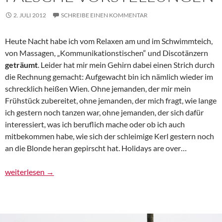
2. JULI 2012
SCHREIBE EINEN KOMMENTAR
Heute Nacht habe ich vom Relaxen am und im Schwimmteich,
von Massagen, „Kommunikationstischen“ und Discotänzern
geträumt
. Leider hat mir mein Gehirn dabei einen Strich durch
die Rechnung gemacht: Aufgewacht bin ich nämlich wieder im
schrecklich heißen Wien. Ohne jemanden, der mir mein
Frühstück zubereitet, ohne jemanden, der mich fragt, wie lange
ich gestern noch tanzen war, ohne jemanden, der sich dafür
interessiert, was ich beruflich mache oder ob ich auch
mitbekommen habe, wie sich der schleimige Kerl gestern noch
an die Blonde heran gepirscht hat. Holidays are over…
Urlaub im Singlehotel: echte Menschen, falsche Vorstellungen
weiterlesen
→