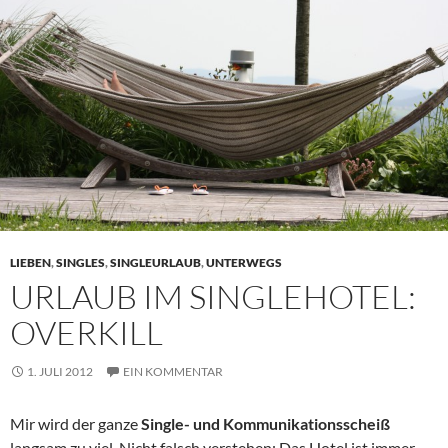
LIEBEN
,
SINGLES
,
SINGLEURLAUB
,
UNTERWEGS
URLAUB IM SINGLEHOTEL:
OVERKILL
1. JULI 2012
EIN KOMMENTAR
Mir wird der ganze
Single- und Kommunikationsscheiß
langsam zu viel. Nicht falsch verstehen: Das Hotel ist immer