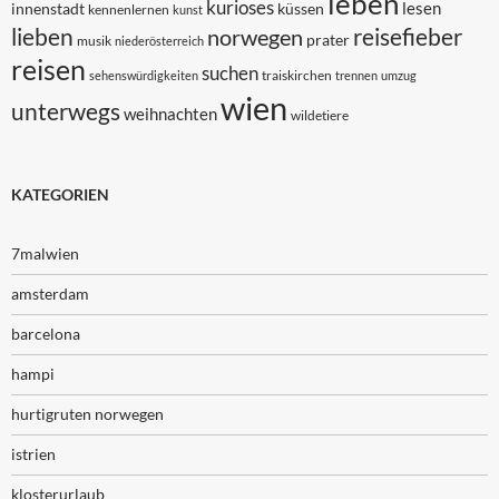
leben
kurioses
lesen
innenstadt
küssen
kennenlernen
kunst
lieben
reisefieber
norwegen
prater
musik
niederösterreich
reisen
suchen
traiskirchen
sehenswürdigkeiten
trennen
umzug
wien
unterwegs
weihnachten
wildetiere
KATEGORIEN
7malwien
amsterdam
barcelona
hampi
hurtigruten norwegen
istrien
klosterurlaub