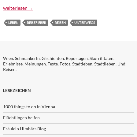
Der Möwenmann
weiterlesen
→
LEBEN
REISEFIEBER
REISEN
UNTERWEGS
Wien. Schmankerln. G'schichten. Reportagen. Skurrilitäten.
Erlebnisse. Meinungen. Texte. Fotos. Stadtleben. Stadtlieben. Und:
Reisen.
LESEZEICHEN
1000 things to do in Vienna
Flüchtlingen helfen
Fräulein Himbärs Blog