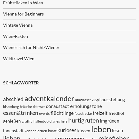
Frühstücken in Wien
Vienna for Beginners
Vintage Vienna
Wien-Fakten
Wienerisch für Nicht-Wiener
Wikitravel Wien
SCHLAGWÖRTER
adventkalender
abschied
asyl
ausstellung
amwasser
erholungszone
donaustadt
bisamberg
bräuche
dctower
essen&trinken
flüchtlinge
freizeit
friedhof
events
fotostrecke
hurtigruten
imgrünen
genießen
graffiti
hallenbad-diaries
herz
leben
kurioses
lesen
innenstadt
küssen
kennenlernen
kunst
lieben
reisefieber
norwegen