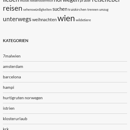
prater
musik
niederösterreich
reisen
suchen
traiskirchen
sehenswürdigkeiten
trennen
umzug
wien
unterwegs
weihnachten
wildetiere
KATEGORIEN
7malwien
amsterdam
barcelona
hampi
hurtigruten norwegen
istrien
klosterurlaub
krk