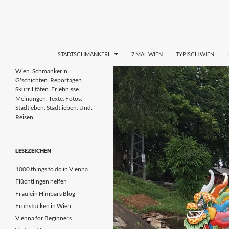
Zum
Inhalt
springen
Suchen
STADTL(i)EBEN WIEN
STADTSCHMANKERL
7 MAL WIEN
TYPISCH WIEN
Wien. Schmankerln. G'schichten.
Wien. Schmankerln.
Reportagen. Skurrilitäten.
G'schichten. Reportagen.
Erlebnisse. Meinungen. Tipps. Texte.
Skurrilitäten. Erlebnisse.
Fotos. Stadtleben & Stadtlieben.
Meinungen. Texte. Fotos.
Stadtleben. Stadtlieben. Und:
Reisen.
LESEZEICHEN
1000 things to do in Vienna
Flüchtlingen helfen
Fräulein Himbärs Blog
Frühstücken in Wien
Vienna for Beginners