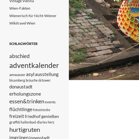
Vintage Vienna
Wien-Fakten
Wienerisch für Nicht-Wiener
Wikitravel Wien
SCHLAGWÖRTER
abschied
adventkalender
asyl
ausstellung
amwasser
bisamberg
bräuche
dctower
donaustadt
erholungszone
essen&trinken
events
flüchtlinge
fotostrecke
freizeit
friedhof
genießen
graffiti
hallenbad-diaries
herz
hurtigruten
imgrünen
innenstadt