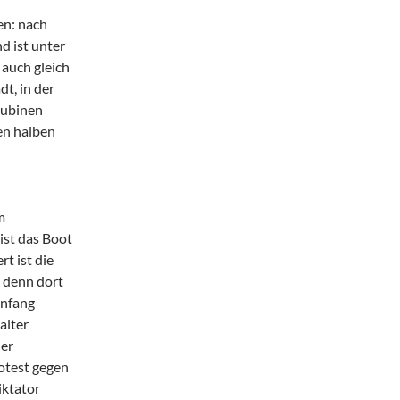
en: nach
d ist unter
 auch gleich
t, in der
kubinen
en halben
m
 ist das Boot
t ist die
 denn dort
Anfang
alter
ner
rotest gegen
iktator