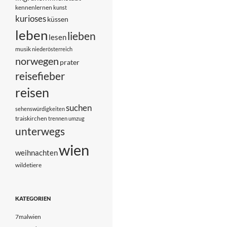
kennenlernen
kunst
kurioses
küssen
leben
lieben
lesen
musik
niederösterreich
norwegen
prater
reisefieber
reisen
suchen
sehenswürdigkeiten
traiskirchen
trennen
umzug
unterwegs
wien
weihnachten
wildetiere
KATEGORIEN
7malwien