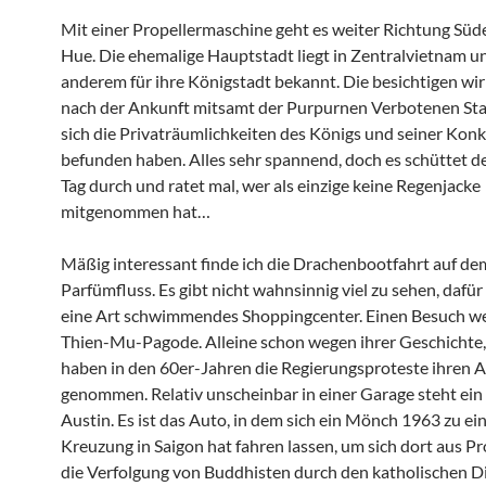
Mit einer Propellermaschine geht es weiter Richtung Süd
Hue. Die ehemalige Hauptstadt liegt in Zentralvietnam un
anderem für ihre Königstadt bekannt. Die besichtigen wir
nach der Ankunft mitsamt der Purpurnen Verbotenen Stad
sich die Privaträumlichkeiten des Königs und seiner Kon
befunden haben. Alles sehr spannend, doch es schüttet d
Tag durch und ratet mal, wer als einzige keine Regenjacke
mitgenommen hat…
Mäßig interessant finde ich die Drachenbootfahrt auf de
Parfümfluss. Es gibt nicht wahnsinnig viel zu sehen, dafür
eine Art schwimmendes Shoppingcenter. Einen Besuch wer
Thien-Mu-Pagode. Alleine schon wegen ihrer Geschichte,
haben in den 60er-Jahren die Regierungsproteste ihren 
genommen. Relativ unscheinbar in einer Garage steht ein 
Austin. Es ist das Auto, in dem sich ein Mönch 1963 zu ei
Kreuzung in Saigon hat fahren lassen, um sich dort aus P
die Verfolgung von Buddhisten durch den katholischen D