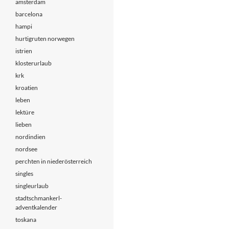
amsterdam
barcelona
hampi
hurtigruten norwegen
istrien
klosterurlaub
krk
kroatien
leben
lektüre
lieben
nordindien
nordsee
perchten in niederösterreich
singles
singleurlaub
stadtschmankerl-
adventkalender
toskana