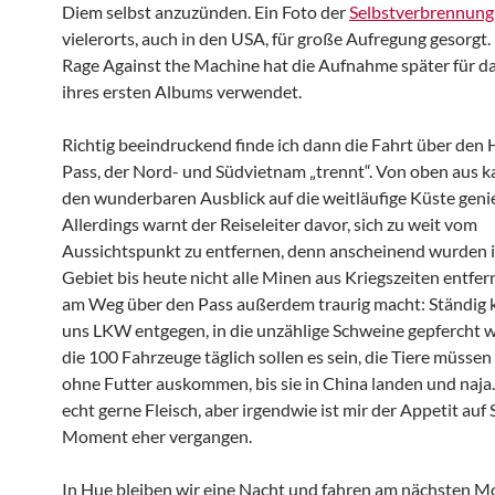
Diem selbst anzuzünden. Ein Foto der
Selbstverbrennung
vielerorts, auch in den USA, für große Aufregung gesorgt
Rage Against the Machine hat die Aufnahme später für d
ihres ersten Albums verwendet.
Richtig beeindruckend finde ich dann die Fahrt über den 
Pass, der Nord- und Südvietnam „trennt“. Von oben aus 
den wunderbaren Ausblick auf die weitläufige Küste geni
Allerdings warnt der Reiseleiter davor, sich zu weit vom
Aussichtspunkt zu entfernen, denn anscheinend wurden 
Gebiet bis heute nicht alle Minen aus Kriegszeiten entfer
am Weg über den Pass außerdem traurig macht: Ständi
uns LKW entgegen, in die unzählige Schweine gepfercht
die 100 Fahrzeuge täglich sollen es sein, die Tiere müssen
ohne Futter auskommen, bis sie in China landen und naja
echt gerne Fleisch, aber irgendwie ist mir der Appetit auf
Moment eher vergangen.
In Hue bleiben wir eine Nacht und fahren am nächsten M