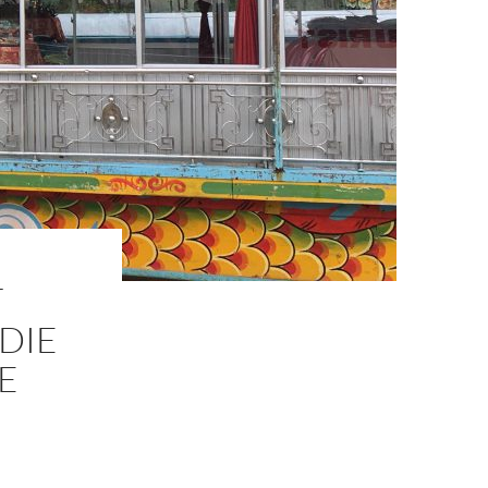
T
 DIE
E