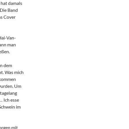
hat damals
. Die Band
as Cover
Hai-Van-
kann man
eßen.
in dem
nt. Was mich
g kommen
 wurden. Um
 tagelang
… Ich esse
 Schwein im
orgen mit