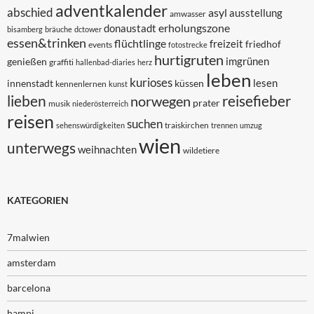
adventkalender
abschied
asyl
ausstellung
amwasser
erholungszone
donaustadt
bisamberg
bräuche
dctower
essen&trinken
flüchtlinge
freizeit
friedhof
events
fotostrecke
hurtigruten
imgrünen
genießen
graffiti
hallenbad-diaries
herz
leben
kurioses
lesen
innenstadt
küssen
kennenlernen
kunst
lieben
reisefieber
norwegen
prater
musik
niederösterreich
reisen
suchen
traiskirchen
sehenswürdigkeiten
trennen
umzug
wien
unterwegs
weihnachten
wildetiere
KATEGORIEN
7malwien
amsterdam
barcelona
hampi