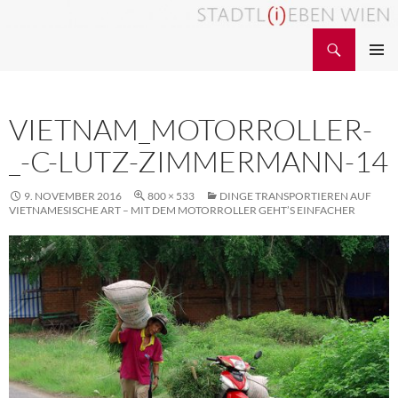
Zum
Inhalt
Suchen
STADTL(i)EBEN WIEN
springen
PRIMÄR
MENÜ
VIETNAM_MOTORROLLER-
_-C-LUTZ-ZIMMERMANN-14
9. NOVEMBER 2016
800 × 533
DINGE TRANSPORTIEREN AUF
VIETNAMESISCHE ART – MIT DEM MOTORROLLER GEHT’S EINFACHER