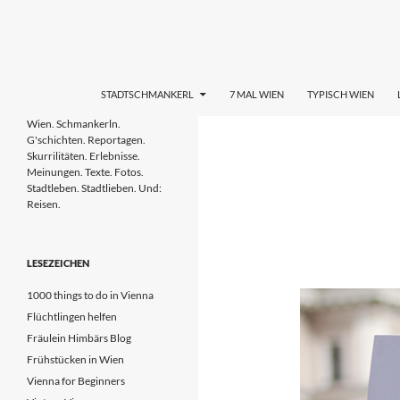
Zum
Inhalt
springen
Suchen
STADTL(i)EBEN WIEN
STADTSCHMANKERL
7 MAL WIEN
TYPISCH WIEN
Wien. Schmankerln. G'schichten.
Wien. Schmankerln.
Reportagen. Skurrilitäten.
G'schichten. Reportagen.
Erlebnisse. Meinungen. Tipps. Texte.
Skurrilitäten. Erlebnisse.
Fotos. Stadtleben & Stadtlieben.
Meinungen. Texte. Fotos.
Stadtleben. Stadtlieben. Und:
Reisen.
LESEZEICHEN
1000 things to do in Vienna
Flüchtlingen helfen
Fräulein Himbärs Blog
Frühstücken in Wien
Vienna for Beginners