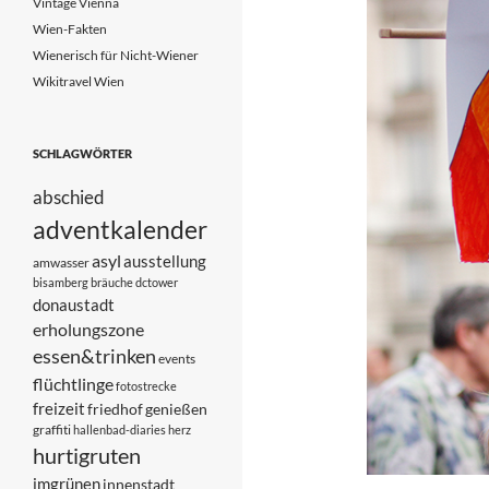
Vintage Vienna
Wien-Fakten
Wienerisch für Nicht-Wiener
Wikitravel Wien
SCHLAGWÖRTER
abschied
adventkalender
asyl
ausstellung
amwasser
bisamberg
bräuche
dctower
donaustadt
erholungszone
essen&trinken
events
flüchtlinge
fotostrecke
freizeit
friedhof
genießen
graffiti
hallenbad-diaries
herz
hurtigruten
imgrünen
innenstadt