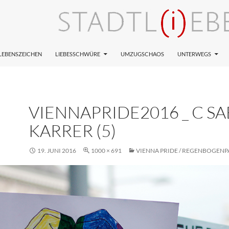
LEBENSZEICHEN
LIEBESSCHWÜRE
UMZUGSCHAOS
UNTERWEGS
VIENNAPRIDE2016 _ C SA
KARRER (5)
19. JUNI 2016
1000 × 691
VIENNA PRIDE / REGENBOGENP