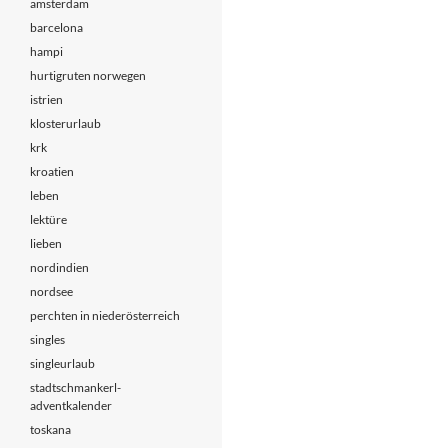
amsterdam
barcelona
hampi
hurtigruten norwegen
istrien
klosterurlaub
krk
kroatien
leben
lektüre
lieben
nordindien
nordsee
perchten in niederösterreich
singles
singleurlaub
stadtschmankerl-
adventkalender
toskana