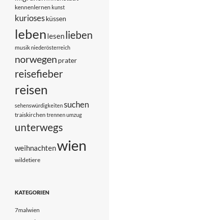
kennenlernen
kunst
kurioses
küssen
leben
lieben
lesen
musik
niederösterreich
norwegen
prater
reisefieber
reisen
suchen
sehenswürdigkeiten
traiskirchen
trennen
umzug
unterwegs
wien
weihnachten
wildetiere
KATEGORIEN
7malwien