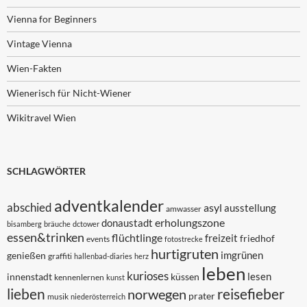
Vienna for Beginners
Vintage Vienna
Wien-Fakten
Wienerisch für Nicht-Wiener
Wikitravel Wien
SCHLAGWÖRTER
adventkalender
abschied
asyl
ausstellung
amwasser
erholungszone
donaustadt
bisamberg
bräuche
dctower
essen&trinken
flüchtlinge
freizeit
friedhof
events
fotostrecke
hurtigruten
imgrünen
genießen
graffiti
hallenbad-diaries
herz
leben
kurioses
lesen
innenstadt
küssen
kennenlernen
kunst
lieben
reisefieber
norwegen
prater
musik
niederösterreich