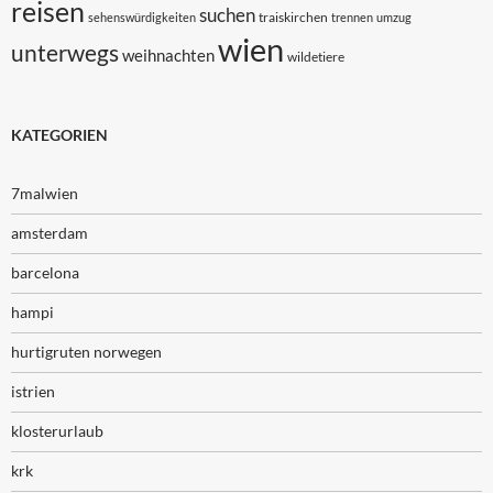
reisen
suchen
traiskirchen
sehenswürdigkeiten
trennen
umzug
wien
unterwegs
weihnachten
wildetiere
KATEGORIEN
7malwien
amsterdam
barcelona
hampi
hurtigruten norwegen
istrien
klosterurlaub
krk