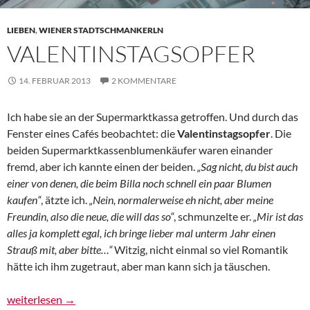
LIEBEN
,
WIENER STADTSCHMANKERLN
VALENTINSTAGSOPFER
14. FEBRUAR 2013
2 KOMMENTARE
Ich habe sie an der Supermarktkassa getroffen. Und durch das
Fenster eines Cafés beobachtet: die
Valentinstagsopfer
. Die
beiden Supermarktkassenblumenkäufer waren einander
fremd, aber ich kannte einen der beiden.
„Sag nicht, du bist auch
einer von denen, die beim Billa noch schnell ein paar Blumen
kaufen“
, ätzte ich.
„Nein, normalerweise eh nicht, aber meine
Freundin, also die neue, die will das so“
, schmunzelte er.
„Mir ist das
alles ja komplett egal, ich bringe lieber mal unterm Jahr einen
Strauß mit, aber bitte…“
Witzig, nicht einmal so viel Romantik
hätte ich ihm zugetraut, aber man kann sich ja täuschen.
Valentinstagsopfer
weiterlesen
→