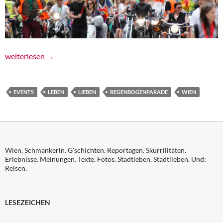
Vienna Pride / Regenbogenparade 2016
weiterlesen
→
EVENTS
LEBEN
LIEBEN
REGENBOGENPARADE
WIEN
Wien. Schmankerln. G'schichten. Reportagen. Skurrilitäten.
Erlebnisse. Meinungen. Texte. Fotos. Stadtleben. Stadtlieben. Und:
Reisen.
LESEZEICHEN