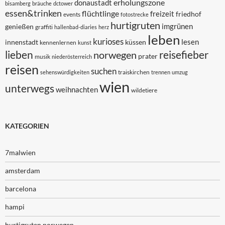
erholungszone
donaustadt
bisamberg
bräuche
dctower
essen&trinken
flüchtlinge
freizeit
friedhof
events
fotostrecke
hurtigruten
imgrünen
genießen
graffiti
hallenbad-diaries
herz
leben
kurioses
lesen
innenstadt
küssen
kennenlernen
kunst
lieben
reisefieber
norwegen
prater
musik
niederösterreich
reisen
suchen
traiskirchen
sehenswürdigkeiten
trennen
umzug
wien
unterwegs
weihnachten
wildetiere
KATEGORIEN
7malwien
amsterdam
barcelona
hampi
hurtigruten norwegen