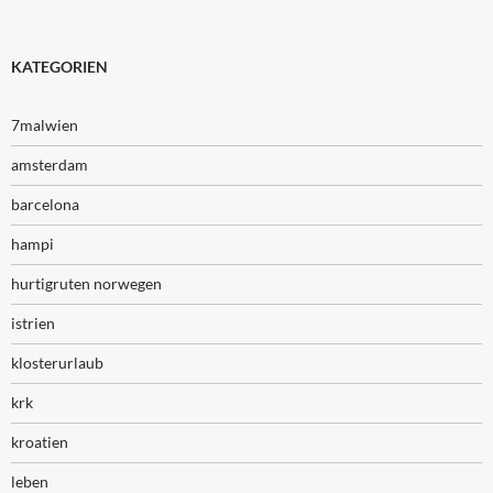
KATEGORIEN
7malwien
amsterdam
barcelona
hampi
hurtigruten norwegen
istrien
klosterurlaub
krk
kroatien
leben