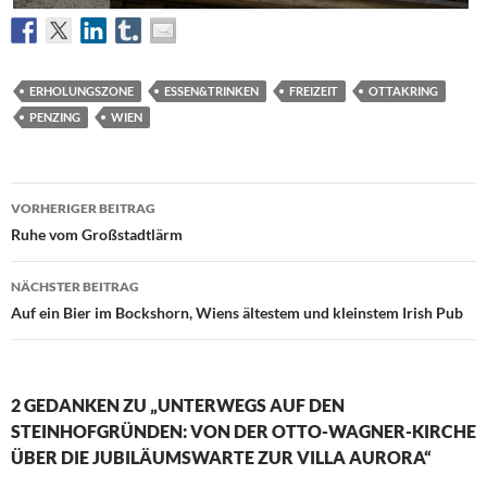
ERHOLUNGSZONE
ESSEN&TRINKEN
FREIZEIT
OTTAKRING
PENZING
WIEN
Beitragsnavigation
VORHERIGER BEITRAG
Ruhe vom Großstadtlärm
NÄCHSTER BEITRAG
Auf ein Bier im Bockshorn, Wiens ältestem und kleinstem Irish Pub
2 GEDANKEN ZU „UNTERWEGS AUF DEN
STEINHOFGRÜNDEN: VON DER OTTO-WAGNER-KIRCHE
ÜBER DIE JUBILÄUMSWARTE ZUR VILLA AURORA“