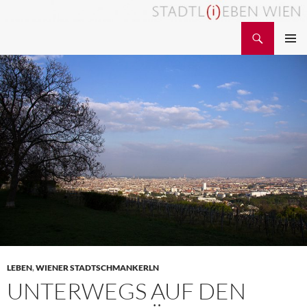
Zum
Inhalt
Suchen
STADTL(i)EBEN WIEN
springen
PRIMÄR
MENÜ
LEBEN
,
WIENER STADTSCHMANKERLN
UNTERWEGS AUF DEN