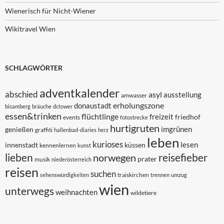
Wienerisch für Nicht-Wiener
Wikitravel Wien
SCHLAGWÖRTER
adventkalender
abschied
asyl
ausstellung
amwasser
erholungszone
donaustadt
bisamberg
bräuche
dctower
essen&trinken
flüchtlinge
freizeit
friedhof
events
fotostrecke
hurtigruten
imgrünen
genießen
graffiti
hallenbad-diaries
herz
leben
kurioses
lesen
innenstadt
küssen
kennenlernen
kunst
lieben
reisefieber
norwegen
prater
musik
niederösterreich
reisen
suchen
traiskirchen
sehenswürdigkeiten
trennen
umzug
wien
unterwegs
weihnachten
wildetiere