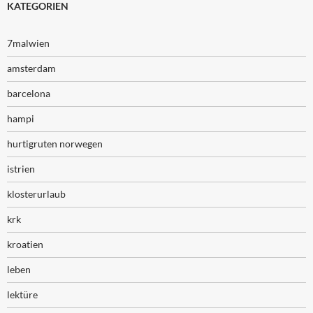
KATEGORIEN
7malwien
amsterdam
barcelona
hampi
hurtigruten norwegen
istrien
klosterurlaub
krk
kroatien
leben
lektüre