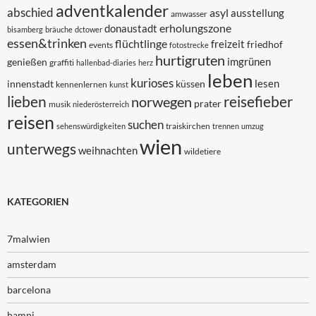
adventkalender
abschied
asyl
ausstellung
amwasser
erholungszone
donaustadt
bisamberg
bräuche
dctower
essen&trinken
flüchtlinge
freizeit
friedhof
events
fotostrecke
hurtigruten
imgrünen
genießen
graffiti
hallenbad-diaries
herz
leben
kurioses
lesen
innenstadt
küssen
kennenlernen
kunst
lieben
reisefieber
norwegen
prater
musik
niederösterreich
reisen
suchen
traiskirchen
sehenswürdigkeiten
trennen
umzug
wien
unterwegs
weihnachten
wildetiere
KATEGORIEN
7malwien
amsterdam
barcelona
hampi