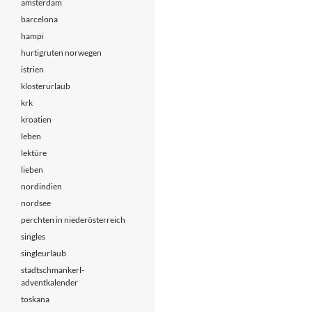
amsterdam
barcelona
hampi
hurtigruten norwegen
istrien
klosterurlaub
krk
kroatien
leben
lektüre
lieben
nordindien
nordsee
perchten in niederösterreich
singles
singleurlaub
stadtschmankerl-
adventkalender
toskana