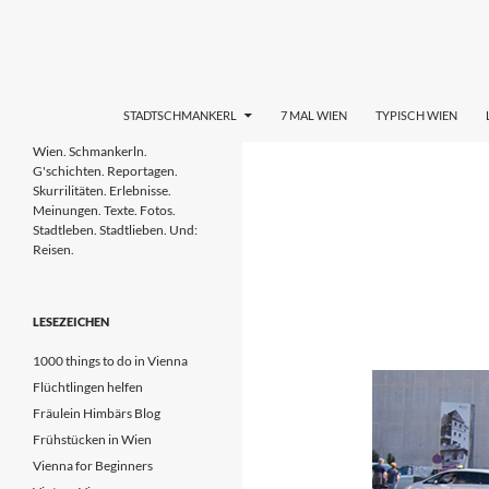
Zum
Inhalt
springen
Suchen
STADTL(i)EBEN WIEN
STADTSCHMANKERL
7 MAL WIEN
TYPISCH WIEN
Wien. Schmankerln. G'schichten.
Wien. Schmankerln.
Reportagen. Skurrilitäten.
G'schichten. Reportagen.
Erlebnisse. Meinungen. Tipps. Texte.
Skurrilitäten. Erlebnisse.
Fotos. Stadtleben & Stadtlieben.
Meinungen. Texte. Fotos.
Stadtleben. Stadtlieben. Und:
Reisen.
LESEZEICHEN
1000 things to do in Vienna
Flüchtlingen helfen
Fräulein Himbärs Blog
Frühstücken in Wien
Vienna for Beginners