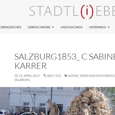
LEBENSZEICHEN
LIEBESSCHWÜRE
UMZUGSCHAOS
UNTERWEGS
SALZBURG1853_ C SABIN
KARRER
13. APRIL 2017
800 × 533
SONNE, SPASS UND SIGHTSEEING I
ALZBURG