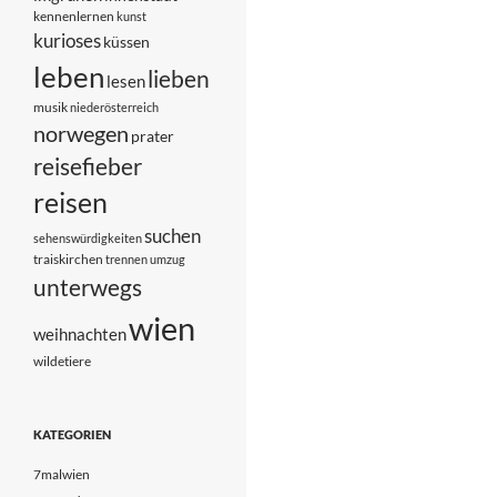
kennenlernen
kunst
kurioses
küssen
leben
lieben
lesen
musik
niederösterreich
norwegen
prater
reisefieber
reisen
suchen
sehenswürdigkeiten
traiskirchen
trennen
umzug
unterwegs
wien
weihnachten
wildetiere
KATEGORIEN
7malwien