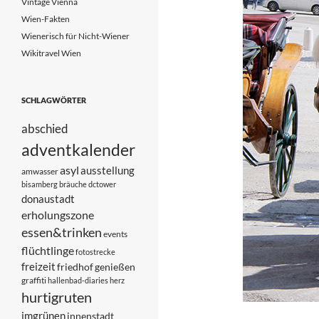
Vintage Vienna
Wien-Fakten
Wienerisch für Nicht-Wiener
Wikitravel Wien
SCHLAGWÖRTER
abschied
adventkalender
asyl
ausstellung
amwasser
bisamberg
bräuche
dctower
donaustadt
erholungszone
essen&trinken
events
flüchtlinge
fotostrecke
freizeit
friedhof
genießen
graffiti
hallenbad-diaries
herz
hurtigruten
imgrünen
innenstadt