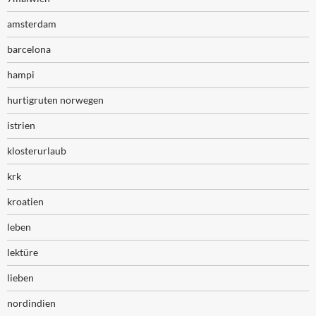
amsterdam
barcelona
hampi
hurtigruten norwegen
istrien
klosterurlaub
krk
kroatien
leben
lektüre
lieben
nordindien