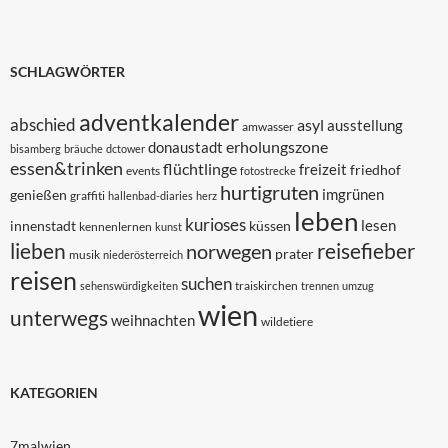
SCHLAGWÖRTER
adventkalender
abschied
asyl
ausstellung
amwasser
erholungszone
donaustadt
bisamberg
bräuche
dctower
essen&trinken
flüchtlinge
freizeit
friedhof
events
fotostrecke
hurtigruten
imgrünen
genießen
graffiti
hallenbad-diaries
herz
leben
kurioses
lesen
innenstadt
küssen
kennenlernen
kunst
lieben
reisefieber
norwegen
prater
musik
niederösterreich
reisen
suchen
traiskirchen
sehenswürdigkeiten
trennen
umzug
wien
unterwegs
weihnachten
wildetiere
KATEGORIEN
7malwien