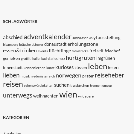
SCHLAGWÖRTER
adventkalender
abschied
asyl
ausstellung
amwasser
erholungszone
donaustadt
bisamberg
bräuche
dctower
essen&trinken
flüchtlinge
freizeit
friedhof
events
fotostrecke
hurtigruten
imgrünen
genießen
graffiti
hallenbad-diaries
herz
leben
kurioses
lesen
innenstadt
küssen
kennenlernen
kunst
lieben
reisefieber
norwegen
prater
musik
niederösterreich
reisen
suchen
traiskirchen
sehenswürdigkeiten
trennen
umzug
wien
unterwegs
weihnachten
wildetiere
KATEGORIEN
7malwien