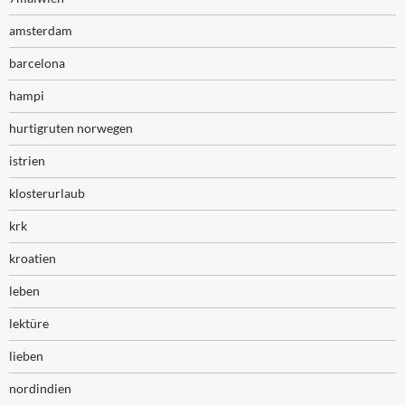
amsterdam
barcelona
hampi
hurtigruten norwegen
istrien
klosterurlaub
krk
kroatien
leben
lektüre
lieben
nordindien