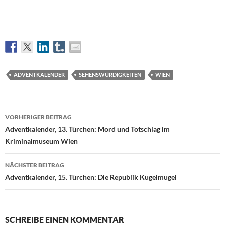
ADVENTKALENDER
SEHENSWÜRDIGKEITEN
WIEN
Beitragsnavigation
VORHERIGER BEITRAG
Adventkalender, 13. Türchen: Mord und Totschlag im
Kriminalmuseum Wien
NÄCHSTER BEITRAG
Adventkalender, 15. Türchen: Die Republik Kugelmugel
SCHREIBE EINEN KOMMENTAR