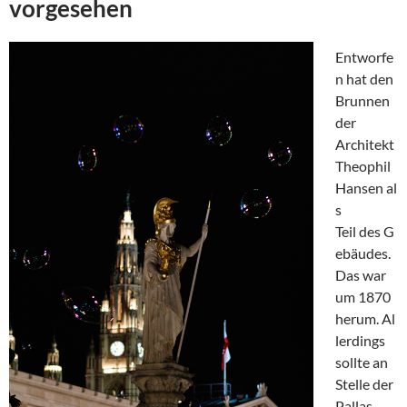
vorgesehen
Entworfe
n hat den
Brunnen
der
Architekt
Theophil
Hansen al
s
Teil des G
ebäudes.
Das war
um 1870
herum. Al
lerdings
sollte an
Stelle der
Pallas