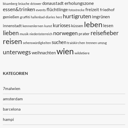
erholungszone
donaustadt
bisamberg
bräuche
dctower
essen&trinken
flüchtlinge
freizeit
friedhof
events
fotostrecke
hurtigruten
imgrünen
genießen
graffiti
hallenbad-diaries
herz
leben
kurioses
lesen
innenstadt
küssen
kennenlernen
kunst
lieben
reisefieber
norwegen
prater
musik
niederösterreich
reisen
suchen
traiskirchen
sehenswürdigkeiten
trennen
umzug
wien
unterwegs
weihnachten
wildetiere
KATEGORIEN
7malwien
amsterdam
barcelona
hampi