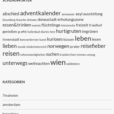
SCHLAGWÖRTER
adventkalender
abschied
asyl
ausstellung
amwasser
erholungszone
donaustadt
bisamberg
bräuche
dctower
essen&trinken
flüchtlinge
freizeit
friedhof
events
fotostrecke
hurtigruten
imgrünen
genießen
graffiti
hallenbad-diaries
herz
leben
kurioses
lesen
innenstadt
küssen
kennenlernen
kunst
lieben
reisefieber
norwegen
prater
musik
niederösterreich
reisen
suchen
traiskirchen
sehenswürdigkeiten
trennen
umzug
wien
unterwegs
weihnachten
wildetiere
KATEGORIEN
7malwien
amsterdam
barcelona