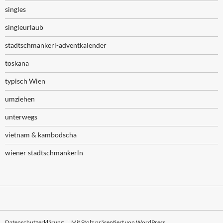
singles
singleurlaub
stadtschmankerl-adventkalender
toskana
typisch Wien
umziehen
unterwegs
vietnam & kambodscha
wiener stadtschmankerln
Datenschutzerklärung
Mit Stolz präsentiert von WordPress