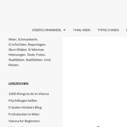
Zum
Inhalt
springen
Suchen
STADTL(i)EBEN WIEN
STADTSCHMANKERL
7 MAL WIEN
TYPISCH WIEN
Wien. Schmankerln. G'schichten.
Wien. Schmankerln.
Reportagen. Skurrilitäten.
G'schichten. Reportagen.
Erlebnisse. Meinungen. Tipps. Texte.
Skurrilitäten. Erlebnisse.
Fotos. Stadtleben & Stadtlieben.
Meinungen. Texte. Fotos.
Stadtleben. Stadtlieben. Und:
Reisen.
LESEZEICHEN
1000 things to do in Vienna
Flüchtlingen helfen
Fräulein Himbärs Blog
Frühstücken in Wien
Vienna for Beginners