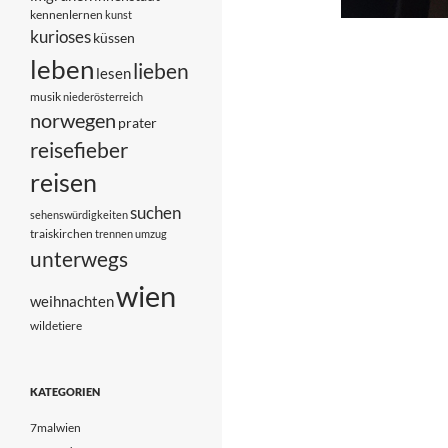
kennenlernen
kunst
kurioses
küssen
leben
lieben
lesen
musik
niederösterreich
norwegen
prater
reisefieber
reisen
suchen
sehenswürdigkeiten
traiskirchen
trennen
umzug
unterwegs
wien
weihnachten
wildetiere
KATEGORIEN
7malwien