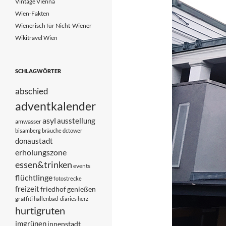
Vintage Vienna
Wien-Fakten
Wienerisch für Nicht-Wiener
Wikitravel Wien
SCHLAGWÖRTER
abschied
adventkalender
asyl
ausstellung
amwasser
bisamberg
bräuche
dctower
donaustadt
erholungszone
essen&trinken
events
flüchtlinge
fotostrecke
freizeit
friedhof
genießen
graffiti
hallenbad-diaries
herz
hurtigruten
imgrünen
innenstadt