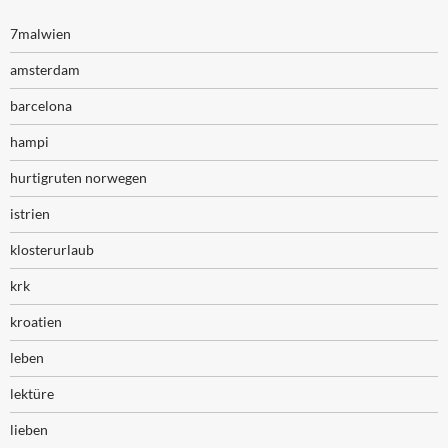
7malwien
amsterdam
barcelona
hampi
hurtigruten norwegen
istrien
klosterurlaub
krk
kroatien
leben
lektüre
lieben