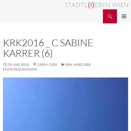
Zum
Inhalt
Suchen
STADTL(i)EBEN WIEN
springen
PRIMÄR
MENÜ
KRK2016 _ C SABINE
KARRER (6)
29. MAI 2016
1300 × 1300
KRK, INSEL DER
ENTSCHLEUNIGUNG