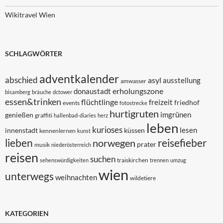
Wikitravel Wien
SCHLAGWÖRTER
adventkalender
abschied
asyl
ausstellung
amwasser
erholungszone
donaustadt
bisamberg
bräuche
dctower
essen&trinken
flüchtlinge
freizeit
friedhof
events
fotostrecke
hurtigruten
imgrünen
genießen
graffiti
hallenbad-diaries
herz
leben
kurioses
lesen
innenstadt
küssen
kennenlernen
kunst
lieben
reisefieber
norwegen
prater
musik
niederösterreich
reisen
suchen
traiskirchen
sehenswürdigkeiten
trennen
umzug
wien
unterwegs
weihnachten
wildetiere
KATEGORIEN