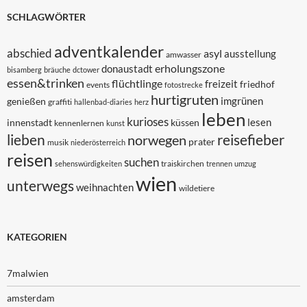
SCHLAGWÖRTER
adventkalender
abschied
asyl
ausstellung
amwasser
erholungszone
donaustadt
bisamberg
bräuche
dctower
essen&trinken
flüchtlinge
freizeit
friedhof
events
fotostrecke
hurtigruten
imgrünen
genießen
graffiti
hallenbad-diaries
herz
leben
kurioses
lesen
innenstadt
küssen
kennenlernen
kunst
lieben
reisefieber
norwegen
prater
musik
niederösterreich
reisen
suchen
traiskirchen
sehenswürdigkeiten
trennen
umzug
wien
unterwegs
weihnachten
wildetiere
KATEGORIEN
7malwien
amsterdam