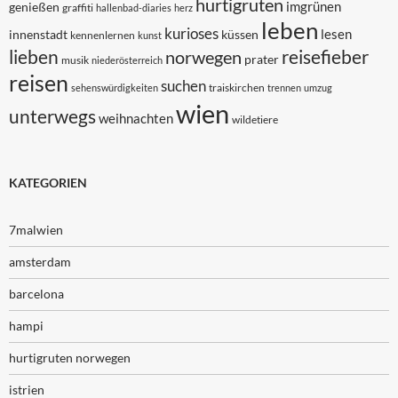
hurtigruten
imgrünen
genießen
graffiti
hallenbad-diaries
herz
leben
kurioses
lesen
innenstadt
küssen
kennenlernen
kunst
lieben
reisefieber
norwegen
prater
musik
niederösterreich
reisen
suchen
traiskirchen
sehenswürdigkeiten
trennen
umzug
wien
unterwegs
weihnachten
wildetiere
KATEGORIEN
7malwien
amsterdam
barcelona
hampi
hurtigruten norwegen
istrien