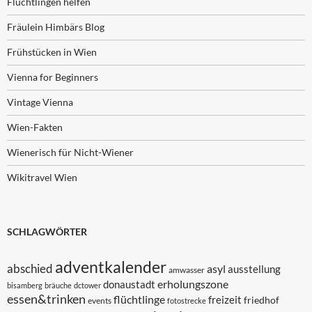
Flüchtlingen helfen
Fräulein Himbärs Blog
Frühstücken in Wien
Vienna for Beginners
Vintage Vienna
Wien-Fakten
Wienerisch für Nicht-Wiener
Wikitravel Wien
SCHLAGWÖRTER
adventkalender
abschied
asyl
ausstellung
amwasser
erholungszone
donaustadt
bisamberg
bräuche
dctower
essen&trinken
flüchtlinge
freizeit
friedhof
events
fotostrecke