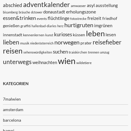
adventkalender
abschied
asyl
ausstellung
amwasser
erholungszone
donaustadt
bisamberg
bräuche
dctower
essen&trinken
flüchtlinge
freizeit
friedhof
events
fotostrecke
hurtigruten
imgrünen
genießen
graffiti
hallenbad-diaries
herz
leben
kurioses
lesen
innenstadt
küssen
kennenlernen
kunst
lieben
reisefieber
norwegen
prater
musik
niederösterreich
reisen
suchen
traiskirchen
sehenswürdigkeiten
trennen
umzug
wien
unterwegs
weihnachten
wildetiere
KATEGORIEN
7malwien
amsterdam
barcelona
hampi