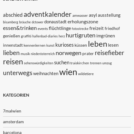
adventkalender
abschied
asyl
ausstellung
amwasser
erholungszone
donaustadt
bisamberg
bräuche
dctower
essen&trinken
flüchtlinge
freizeit
friedhof
events
fotostrecke
hurtigruten
imgrünen
genießen
graffiti
hallenbad-diaries
herz
leben
kurioses
lesen
innenstadt
küssen
kennenlernen
kunst
lieben
reisefieber
norwegen
prater
musik
niederösterreich
reisen
suchen
traiskirchen
sehenswürdigkeiten
trennen
umzug
wien
unterwegs
weihnachten
wildetiere
KATEGORIEN
7malwien
amsterdam
barcelona