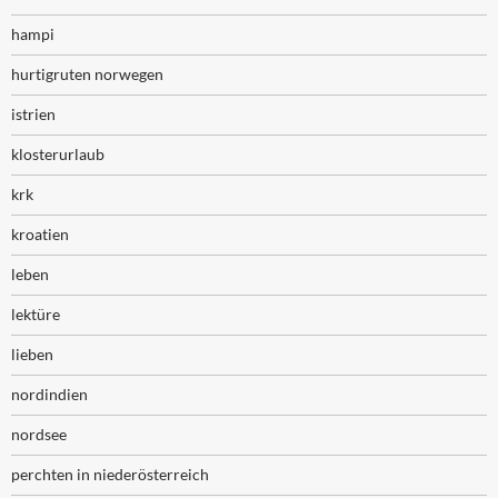
hampi
hurtigruten norwegen
istrien
klosterurlaub
krk
kroatien
leben
lektüre
lieben
nordindien
nordsee
perchten in niederösterreich