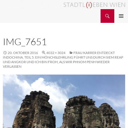
Zum
Inhalt
Suchen
STADTL(i)EBEN WIEN
springen
PRIMÄR
MENÜ
IMG_7651
20. OKTOBER 2016
4032 × 3024
FRAU KARRER ENTDECKT
INDOCHINA, TEIL 5: EIN MÖNCHSLEHRLING FÜHRT UNS DURCH SIEM REAP
UND ANGKOR UND ICH BIN FROH, ALS WIR PHNOM PENH WIEDER
VERLASSEN