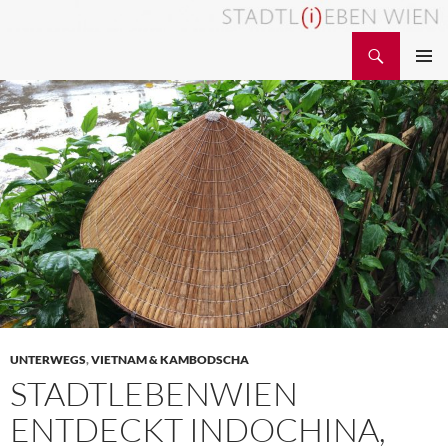
Zum
Inhalt
Suchen
STADTL(i)EBEN WIEN
springen
PRIMÄR
MENÜ
UNTERWEGS
,
VIETNAM & KAMBODSCHA
STADTLEBENWIEN
ENTDECKT INDOCHINA,