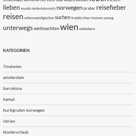
lieben
reisefieber
norwegen
prater
musik
niederösterreich
reisen
suchen
traiskirchen
sehenswürdigkeiten
trennen
umzug
wien
unterwegs
weihnachten
wildetiere
KATEGORIEN
7malwien
amsterdam
barcelona
hampi
hurtigruten norwegen
istrien
klosterurlaub