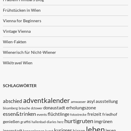
Frühstücken in Wien
Vienna for Beginners
Vintage Vienna
Wien-Fakten
Wienerisch für Nicht-Wiener
Wikitravel Wien
SCHLAGWÖRTER
adventkalender
abschied
asyl
ausstellung
amwasser
erholungszone
donaustadt
bisamberg
bräuche
dctower
essen&trinken
flüchtlinge
freizeit
friedhof
events
fotostrecke
hurtigruten
imgrünen
genießen
graffiti
hallenbad-diaries
herz
leben
kurioses
lesen
innenstadt
küssen
kennenlernen
kunst