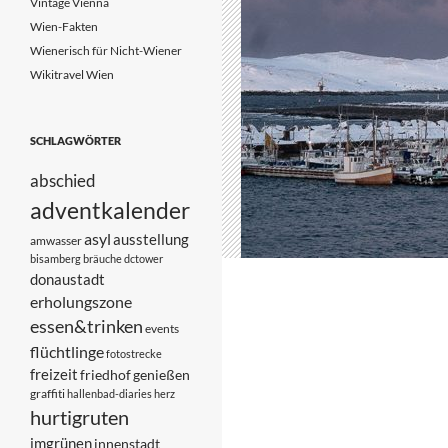
Vintage Vienna
Wien-Fakten
Wienerisch für Nicht-Wiener
Wikitravel Wien
SCHLAGWÖRTER
abschied
adventkalender
asyl
ausstellung
amwasser
bisamberg
bräuche
dctower
donaustadt
erholungszone
essen&trinken
events
flüchtlinge
fotostrecke
freizeit
friedhof
genießen
graffiti
hallenbad-diaries
herz
hurtigruten
imgrünen
innenstadt