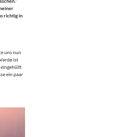
sschen.“
meiner
 richtig in
te uns nun
Vardø ist
 eingehüllt
se ein paar