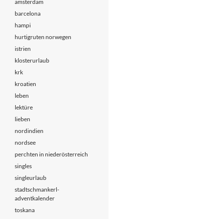
amsterdam
barcelona
hampi
hurtigruten norwegen
istrien
klosterurlaub
krk
kroatien
leben
lektüre
lieben
nordindien
nordsee
perchten in niederösterreich
singles
singleurlaub
stadtschmankerl-
adventkalender
toskana