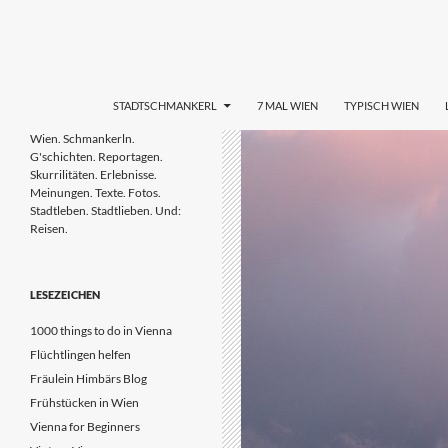
Zum
Inhalt
springen
Suchen
STADTL(i)EBEN WIEN
STADTSCHMANKERL
7 MAL WIEN
TYPISCH WIEN
Wien. Schmankerln. G'schichten.
Wien. Schmankerln.
Reportagen. Skurrilitäten.
G'schichten. Reportagen.
Erlebnisse. Meinungen. Tipps. Texte.
Skurrilitäten. Erlebnisse.
Fotos. Stadtleben & Stadtlieben.
Meinungen. Texte. Fotos.
Stadtleben. Stadtlieben. Und:
Reisen.
LESEZEICHEN
1000 things to do in Vienna
Flüchtlingen helfen
Fräulein Himbärs Blog
Frühstücken in Wien
Vienna for Beginners