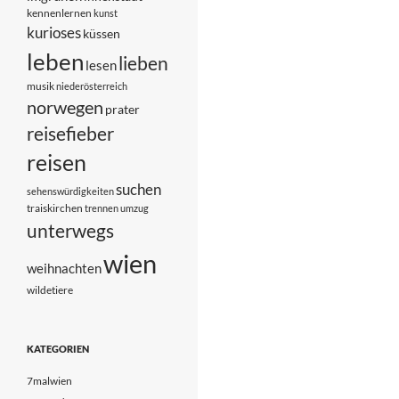
kennenlernen
kunst
kurioses
küssen
leben
lieben
lesen
musik
niederösterreich
norwegen
prater
reisefieber
reisen
suchen
sehenswürdigkeiten
traiskirchen
trennen
umzug
unterwegs
wien
weihnachten
wildetiere
KATEGORIEN
7malwien