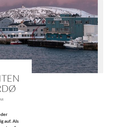
EITEN
ARDØ
AR
eder
g auf. Als