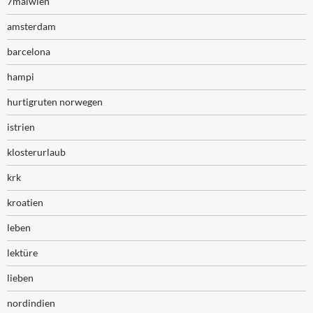
7malwien
amsterdam
barcelona
hampi
hurtigruten norwegen
istrien
klosterurlaub
krk
kroatien
leben
lektüre
lieben
nordindien