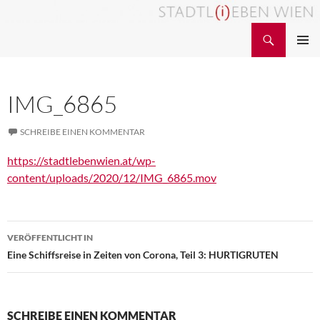
Zum
Inhalt
Suchen
STADTL(i)EBEN WIEN
springen
PRIMÄR
MENÜ
IMG_6865
SCHREIBE EINEN KOMMENTAR
https://stadtlebenwien.at/wp-
content/uploads/2020/12/IMG_6865.mov
Beitragsnavigation
VERÖFFENTLICHT IN
Eine Schiffsreise in Zeiten von Corona, Teil 3: HURTIGRUTEN
SCHREIBE EINEN KOMMENTAR