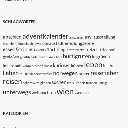
SCHLAGWÖRTER
adventkalender
abschied
asyl
ausstellung
amwasser
erholungszone
donaustadt
bisamberg
bräuche
dctower
essen&trinken
flüchtlinge
freizeit
friedhof
events
fotostrecke
hurtigruten
imgrünen
genießen
graffiti
hallenbad-diaries
herz
leben
kurioses
lesen
innenstadt
küssen
kennenlernen
kunst
lieben
reisefieber
norwegen
prater
musik
niederösterreich
reisen
suchen
traiskirchen
sehenswürdigkeiten
trennen
umzug
wien
unterwegs
weihnachten
wildetiere
KATEGORIEN