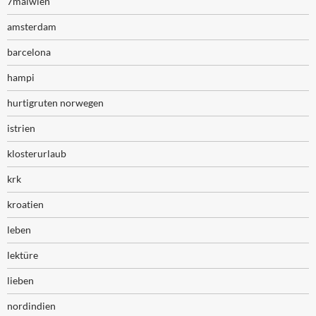
7malwien
amsterdam
barcelona
hampi
hurtigruten norwegen
istrien
klosterurlaub
krk
kroatien
leben
lektüre
lieben
nordindien