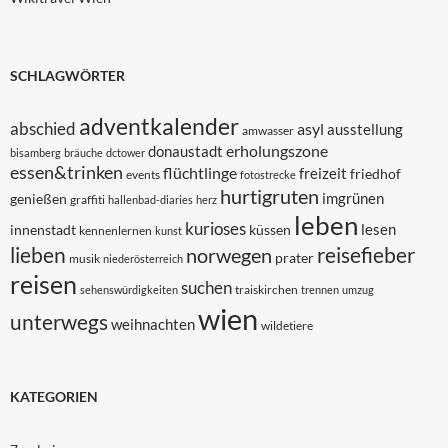
SCHLAGWÖRTER
adventkalender
abschied
asyl
ausstellung
amwasser
erholungszone
donaustadt
bisamberg
bräuche
dctower
essen&trinken
flüchtlinge
freizeit
friedhof
events
fotostrecke
hurtigruten
imgrünen
genießen
graffiti
hallenbad-diaries
herz
leben
kurioses
lesen
innenstadt
küssen
kennenlernen
kunst
lieben
reisefieber
norwegen
prater
musik
niederösterreich
reisen
suchen
traiskirchen
sehenswürdigkeiten
trennen
umzug
wien
unterwegs
weihnachten
wildetiere
KATEGORIEN