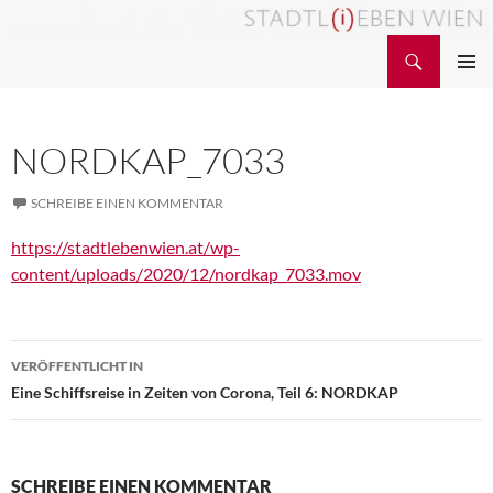
Zum
Inhalt
Suchen
STADTL(i)EBEN WIEN
springen
PRIMÄR
MENÜ
NORDKAP_7033
SCHREIBE EINEN KOMMENTAR
https://stadtlebenwien.at/wp-
content/uploads/2020/12/nordkap_7033.mov
Beitragsnavigation
VERÖFFENTLICHT IN
Eine Schiffsreise in Zeiten von Corona, Teil 6: NORDKAP
SCHREIBE EINEN KOMMENTAR