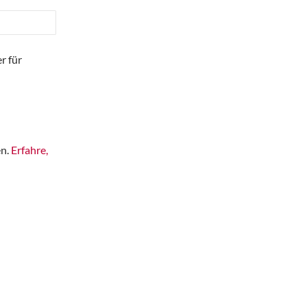
r für
en.
Erfahre,