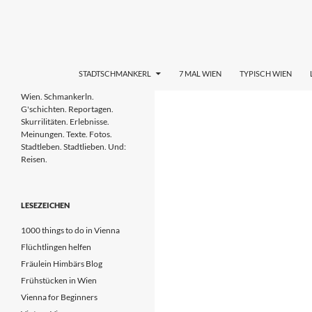
Zum
Inhalt
springen
Suchen
STADTL(i)EBEN WIEN
STADTSCHMANKERL
7 MAL WIEN
TYPISCH WIEN
Wien. Schmankerln. G'schichten.
Wien. Schmankerln.
Reportagen. Skurrilitäten.
G'schichten. Reportagen.
Erlebnisse. Meinungen. Tipps. Texte.
Skurrilitäten. Erlebnisse.
Fotos. Stadtleben & Stadtlieben.
Meinungen. Texte. Fotos.
Stadtleben. Stadtlieben. Und:
Reisen.
LESEZEICHEN
1000 things to do in Vienna
Flüchtlingen helfen
Fräulein Himbärs Blog
Frühstücken in Wien
Vienna for Beginners