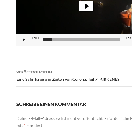
00:00
00:3
Beitragsnavigation
VERÖFFENTLICHT IN
Eine Schiffsreise in Zeiten von Corona, Teil 7: KIRKENES
SCHREIBE EINEN KOMMENTAR
Deine E-Mail-Adresse wird nicht veröffentlicht.
Erforderliche F
mit
*
markiert