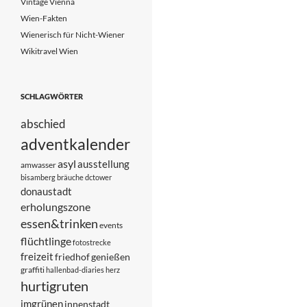
Vintage Vienna
Wien-Fakten
Wienerisch für Nicht-Wiener
Wikitravel Wien
SCHLAGWÖRTER
abschied
adventkalender
asyl
ausstellung
amwasser
bisamberg
bräuche
dctower
donaustadt
erholungszone
essen&trinken
events
flüchtlinge
fotostrecke
freizeit
friedhof
genießen
graffiti
hallenbad-diaries
herz
hurtigruten
imgrünen
innenstadt