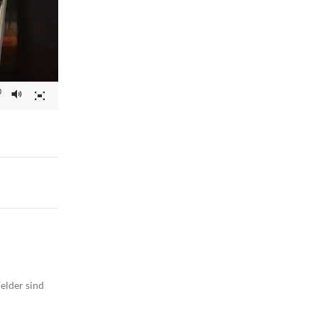
0
elder sind