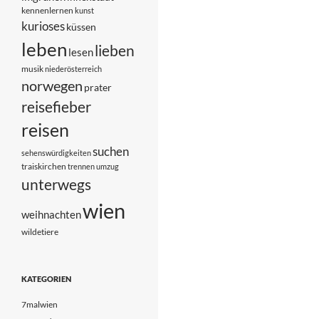
kennenlernen
kunst
kurioses
küssen
leben
lieben
lesen
musik
niederösterreich
norwegen
prater
reisefieber
reisen
suchen
sehenswürdigkeiten
traiskirchen
trennen
umzug
unterwegs
wien
weihnachten
wildetiere
KATEGORIEN
7malwien