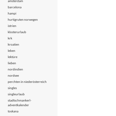
amsterdam
barcelona
hampi
hurtigruten norwegen
istrien
klosterurlaub
krk
kroatien
leben
lektüre
lieben
nordindien
nordsee
perchten in niederösterreich
singles
singleurlaub
stadtschmankerl-
adventkalender
toskana