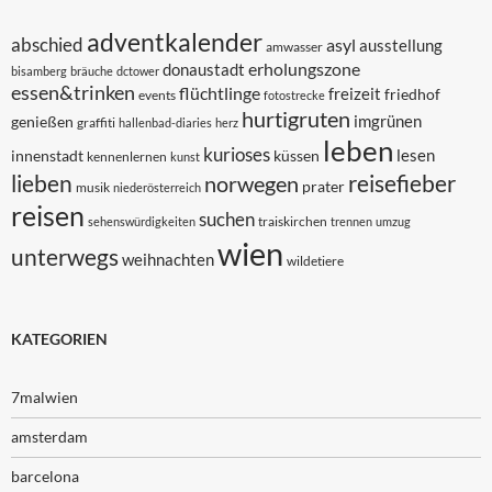
adventkalender
abschied
asyl
ausstellung
amwasser
erholungszone
donaustadt
bisamberg
bräuche
dctower
essen&trinken
flüchtlinge
freizeit
friedhof
events
fotostrecke
hurtigruten
imgrünen
genießen
graffiti
hallenbad-diaries
herz
leben
kurioses
lesen
innenstadt
küssen
kennenlernen
kunst
lieben
reisefieber
norwegen
prater
musik
niederösterreich
reisen
suchen
traiskirchen
sehenswürdigkeiten
trennen
umzug
wien
unterwegs
weihnachten
wildetiere
KATEGORIEN
7malwien
amsterdam
barcelona