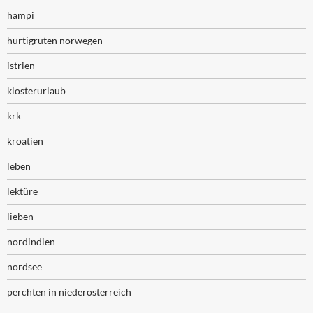
hampi
hurtigruten norwegen
istrien
klosterurlaub
krk
kroatien
leben
lektüre
lieben
nordindien
nordsee
perchten in niederösterreich