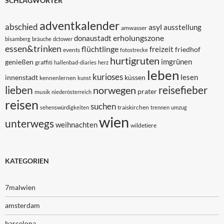
SCHLAGWÖRTER
adventkalender
abschied
asyl
ausstellung
amwasser
erholungszone
donaustadt
bisamberg
bräuche
dctower
essen&trinken
flüchtlinge
freizeit
friedhof
events
fotostrecke
hurtigruten
imgrünen
genießen
graffiti
hallenbad-diaries
herz
leben
kurioses
lesen
innenstadt
küssen
kennenlernen
kunst
lieben
reisefieber
norwegen
prater
musik
niederösterreich
reisen
suchen
traiskirchen
sehenswürdigkeiten
trennen
umzug
wien
unterwegs
weihnachten
wildetiere
KATEGORIEN
7malwien
amsterdam
barcelona