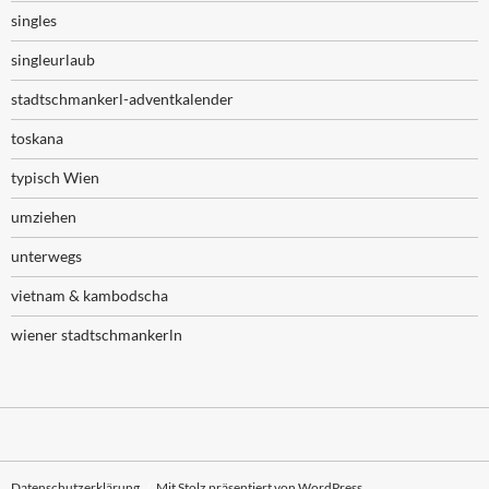
singles
singleurlaub
stadtschmankerl-adventkalender
toskana
typisch Wien
umziehen
unterwegs
vietnam & kambodscha
wiener stadtschmankerln
Datenschutzerklärung
Mit Stolz präsentiert von WordPress