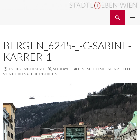
Zum
Inhalt
Suchen
STADTL(i)EBEN WIEN
springen
PRIMÄR
MENÜ
BERGEN_6245-_-C-SABINE-
KARRER-1
18. DEZEMBER 2020
600 × 450
EINE SCHIFFSREISE IN ZEITEN
VON CORONA, TEIL 1: BERGEN