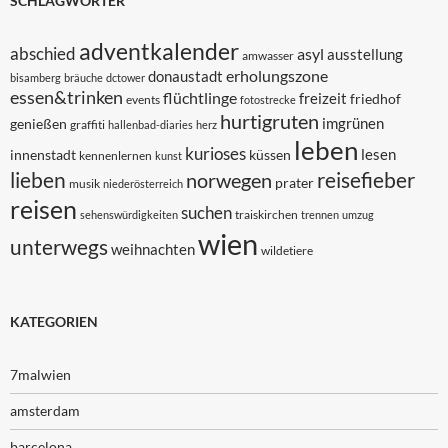
SCHLAGWÖRTER
adventkalender
abschied
asyl
ausstellung
amwasser
erholungszone
donaustadt
bisamberg
bräuche
dctower
essen&trinken
flüchtlinge
freizeit
friedhof
events
fotostrecke
hurtigruten
imgrünen
genießen
graffiti
hallenbad-diaries
herz
leben
kurioses
lesen
innenstadt
küssen
kennenlernen
kunst
lieben
reisefieber
norwegen
prater
musik
niederösterreich
reisen
suchen
traiskirchen
sehenswürdigkeiten
trennen
umzug
wien
unterwegs
weihnachten
wildetiere
KATEGORIEN
7malwien
amsterdam
barcelona