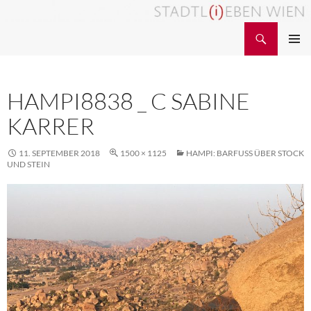
Zum
Inhalt
Suchen
STADTL(i)EBEN WIEN
springen
PRIMÄR
MENÜ
HAMPI8838 _ C SABINE
KARRER
11. SEPTEMBER 2018
1500 × 1125
HAMPI: BARFUSS ÜBER STOCK U
ND STEIN