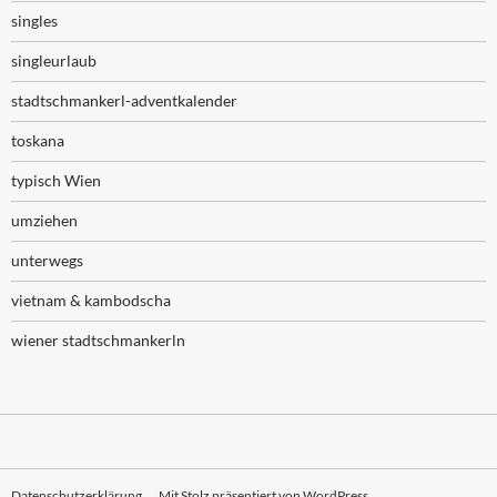
singles
singleurlaub
stadtschmankerl-adventkalender
toskana
typisch Wien
umziehen
unterwegs
vietnam & kambodscha
wiener stadtschmankerln
Datenschutzerklärung
Mit Stolz präsentiert von WordPress