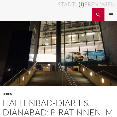
Zum
Inhalt
Suchen
STADTL(i)EBEN WIEN
springen
PRIMÄR
MENÜ
LEBEN
HALLENBAD-DIARIES,
DIANABAD: PIRATINNEN IM