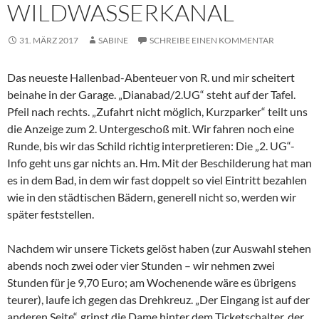
WILDWASSERKANAL
31. MÄRZ 2017
SABINE
SCHREIBE EINEN KOMMENTAR
Das neueste Hallenbad-Abenteuer von R. und mir scheitert
beinahe in der Garage. „Dianabad/2.UG“ steht auf der Tafel.
Pfeil nach rechts. „Zufahrt nicht möglich, Kurzparker“ teilt uns
die Anzeige zum 2. Untergeschoß mit. Wir fahren noch eine
Runde, bis wir das Schild richtig interpretieren: Die „2. UG“-
Info geht uns gar nichts an. Hm. Mit der Beschilderung hat man
es in dem Bad, in dem wir fast doppelt so viel Eintritt bezahlen
wie in den städtischen Bädern, generell nicht so, werden wir
später feststellen.
Nachdem wir unsere Tickets gelöst haben (zur Auswahl stehen
abends noch zwei oder vier Stunden – wir nehmen zwei
Stunden für je 9,70 Euro; am Wochenende wäre es übrigens
teurer), laufe ich gegen das Drehkreuz. „Der Eingang ist auf der
anderen Seite“, grinst die Dame hinter dem Ticketschalter, der