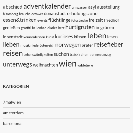
adventkalender
abschied
asyl
ausstellung
amwasser
erholungszone
donaustadt
bisamberg
bräuche
dctower
essen&trinken
flüchtlinge
freizeit
friedhof
events
fotostrecke
hurtigruten
imgrünen
genießen
graffiti
hallenbad-diaries
herz
leben
kurioses
lesen
innenstadt
küssen
kennenlernen
kunst
lieben
reisefieber
norwegen
prater
musik
niederösterreich
reisen
suchen
traiskirchen
sehenswürdigkeiten
trennen
umzug
wien
unterwegs
weihnachten
wildetiere
KATEGORIEN
7malwien
amsterdam
barcelona