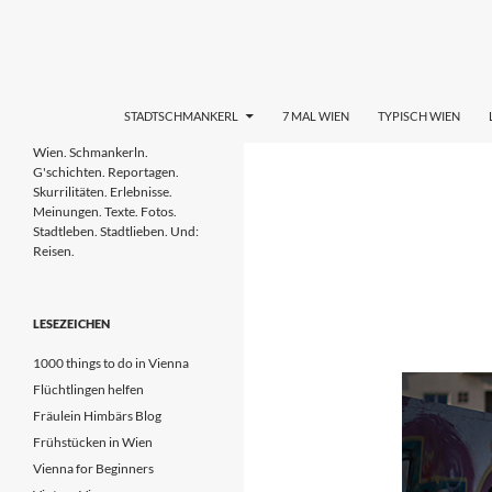
Zum
Inhalt
springen
Suchen
STADTL(i)EBEN WIEN
STADTSCHMANKERL
7 MAL WIEN
TYPISCH WIEN
Wien. Schmankerln. G'schichten.
Wien. Schmankerln.
Reportagen. Skurrilitäten.
G'schichten. Reportagen.
Erlebnisse. Meinungen. Tipps. Texte.
Skurrilitäten. Erlebnisse.
Fotos. Stadtleben & Stadtlieben.
Meinungen. Texte. Fotos.
Stadtleben. Stadtlieben. Und:
Reisen.
LESEZEICHEN
1000 things to do in Vienna
Flüchtlingen helfen
Fräulein Himbärs Blog
Frühstücken in Wien
Vienna for Beginners