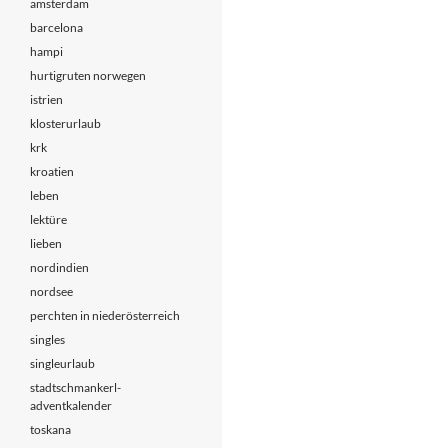
amsterdam
barcelona
hampi
hurtigruten norwegen
istrien
klosterurlaub
krk
kroatien
leben
lektüre
lieben
nordindien
nordsee
perchten in niederösterreich
singles
singleurlaub
stadtschmankerl-
adventkalender
toskana