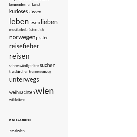
kennenlernen
kunst
kurioses
küssen
leben
lieben
lesen
musik
niederösterreich
norwegen
prater
reisefieber
reisen
suchen
sehenswürdigkeiten
traiskirchen
trennen
umzug
unterwegs
wien
weihnachten
wildetiere
KATEGORIEN
7malwien