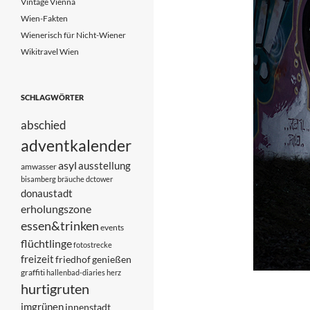
Vintage Vienna
Wien-Fakten
Wienerisch für Nicht-Wiener
Wikitravel Wien
SCHLAGWÖRTER
abschied
adventkalender
asyl
ausstellung
amwasser
bisamberg
bräuche
dctower
donaustadt
erholungszone
essen&trinken
events
flüchtlinge
fotostrecke
freizeit
friedhof
genießen
graffiti
hallenbad-diaries
herz
hurtigruten
imgrünen
innenstadt