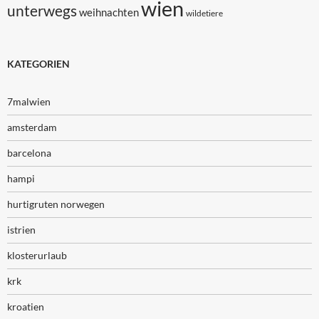
wien
unterwegs
weihnachten
wildetiere
KATEGORIEN
7malwien
amsterdam
barcelona
hampi
hurtigruten norwegen
istrien
klosterurlaub
krk
kroatien