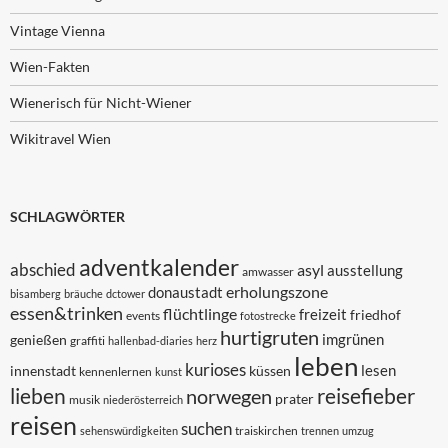
Vintage Vienna
Wien-Fakten
Wienerisch für Nicht-Wiener
Wikitravel Wien
SCHLAGWÖRTER
adventkalender
abschied
asyl
ausstellung
amwasser
erholungszone
donaustadt
bisamberg
bräuche
dctower
essen&trinken
flüchtlinge
freizeit
friedhof
events
fotostrecke
hurtigruten
imgrünen
genießen
graffiti
hallenbad-diaries
herz
leben
kurioses
lesen
innenstadt
küssen
kennenlernen
kunst
lieben
reisefieber
norwegen
prater
musik
niederösterreich
reisen
suchen
traiskirchen
sehenswürdigkeiten
trennen
umzug