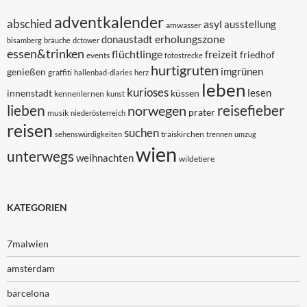
adventkalender
abschied
asyl
ausstellung
amwasser
erholungszone
donaustadt
bisamberg
bräuche
dctower
essen&trinken
flüchtlinge
freizeit
friedhof
events
fotostrecke
hurtigruten
imgrünen
genießen
graffiti
hallenbad-diaries
herz
leben
kurioses
lesen
innenstadt
küssen
kennenlernen
kunst
lieben
reisefieber
norwegen
prater
musik
niederösterreich
reisen
suchen
traiskirchen
sehenswürdigkeiten
trennen
umzug
wien
unterwegs
weihnachten
wildetiere
KATEGORIEN
7malwien
amsterdam
barcelona