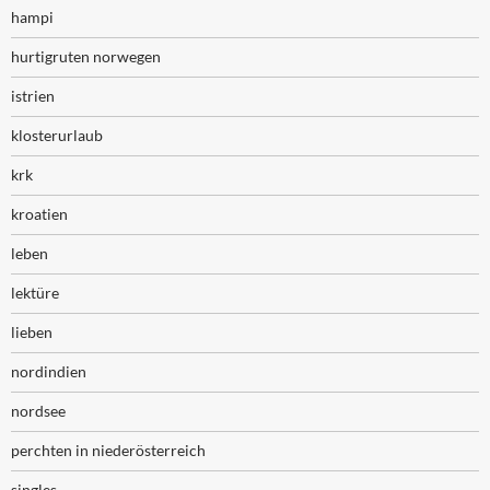
hampi
hurtigruten norwegen
istrien
klosterurlaub
krk
kroatien
leben
lektüre
lieben
nordindien
nordsee
perchten in niederösterreich
singles