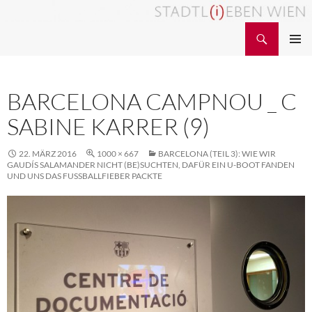
Zum
Inhalt
Suchen
STADTL(i)EBEN WIEN
springen
PRIMÄR
MENÜ
BARCELONA CAMPNOU _ C
SABINE KARRER (9)
22. MÄRZ 2016
1000 × 667
BARCELONA (TEIL 3): WIE WIR
GAUDÍS SALAMANDER NICHT (BE)SUCHTEN, DAFÜR EIN U-BOOT FANDEN
UND UNS DAS FUSSBALLFIEBER PACKTE