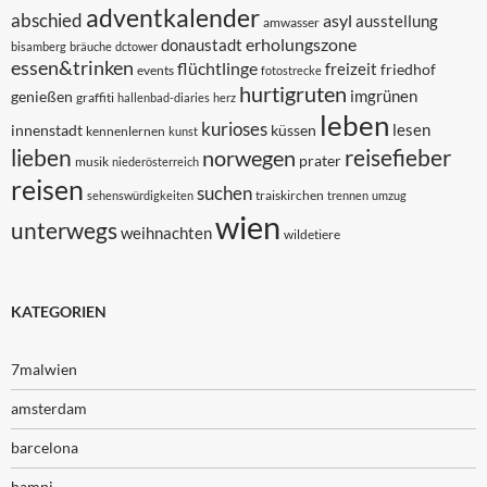
adventkalender
abschied
asyl
ausstellung
amwasser
erholungszone
donaustadt
bisamberg
bräuche
dctower
essen&trinken
flüchtlinge
freizeit
friedhof
events
fotostrecke
hurtigruten
imgrünen
genießen
graffiti
hallenbad-diaries
herz
leben
kurioses
lesen
innenstadt
küssen
kennenlernen
kunst
lieben
reisefieber
norwegen
prater
musik
niederösterreich
reisen
suchen
traiskirchen
sehenswürdigkeiten
trennen
umzug
wien
unterwegs
weihnachten
wildetiere
KATEGORIEN
7malwien
amsterdam
barcelona
hampi