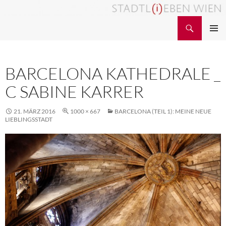
Zum
Inhalt
Suchen
STADTL(i)EBEN WIEN
springen
PRIMÄR
MENÜ
BARCELONA KATHEDRALE _
C SABINE KARRER
21. MÄRZ 2016
1000 × 667
BARCELONA (TEIL 1): MEINE NEUE
LIEBLINGSSTADT