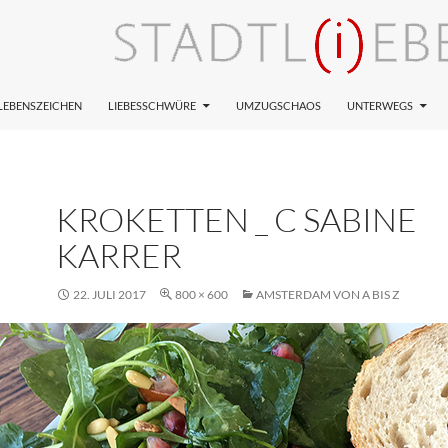
LEBENSZEICHEN
LIEBESSCHWÜRE
UMZUGSCHAOS
UNTERWEGS
KROKETTEN _ C SABINE
KARRER
22. JULI 2017
800 × 600
AMSTERDAM VON A BIS Z