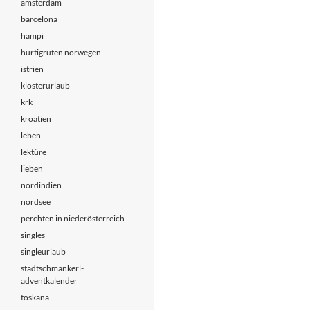
amsterdam
barcelona
hampi
hurtigruten norwegen
istrien
klosterurlaub
krk
kroatien
leben
lektüre
lieben
nordindien
nordsee
perchten in niederösterreich
singles
singleurlaub
stadtschmankerl-
adventkalender
toskana