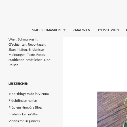
Zum
Inhalt
springen
Suchen
STADTL(i)EBEN WIEN
STADTSCHMANKERL
7 MAL WIEN
TYPISCH WIEN
Wien. Schmankerln. G'schichten.
Wien. Schmankerln.
Reportagen. Skurrilitäten.
G'schichten. Reportagen.
Erlebnisse. Meinungen. Tipps. Texte.
Skurrilitäten. Erlebnisse.
Fotos. Stadtleben & Stadtlieben.
Meinungen. Texte. Fotos.
Stadtleben. Stadtlieben. Und:
Reisen.
LESEZEICHEN
1000 things to do in Vienna
Flüchtlingen helfen
Fräulein Himbärs Blog
Frühstücken in Wien
Vienna for Beginners