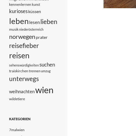
kennenlernen
kunst
kurioses
küssen
leben
lieben
lesen
musik
niederösterreich
norwegen
prater
reisefieber
reisen
suchen
sehenswürdigkeiten
traiskirchen
trennen
umzug
unterwegs
wien
weihnachten
wildetiere
KATEGORIEN
7malwien