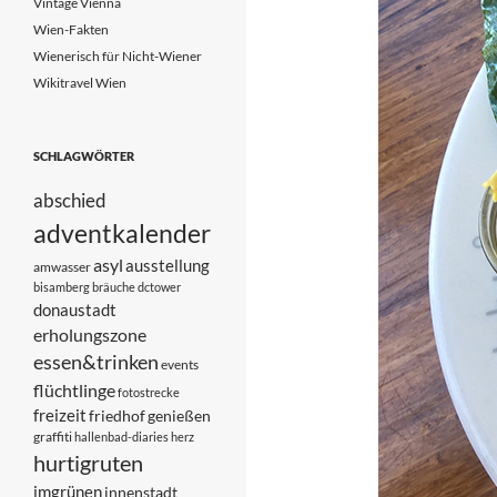
Vintage Vienna
Wien-Fakten
Wienerisch für Nicht-Wiener
Wikitravel Wien
SCHLAGWÖRTER
abschied
adventkalender
asyl
ausstellung
amwasser
bisamberg
bräuche
dctower
donaustadt
erholungszone
essen&trinken
events
flüchtlinge
fotostrecke
freizeit
friedhof
genießen
graffiti
hallenbad-diaries
herz
hurtigruten
imgrünen
innenstadt