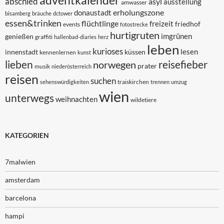
adventkalender
abschied
asyl
ausstellung
amwasser
erholungszone
donaustadt
bisamberg
bräuche
dctower
essen&trinken
flüchtlinge
freizeit
friedhof
events
fotostrecke
hurtigruten
imgrünen
genießen
graffiti
hallenbad-diaries
herz
leben
kurioses
lesen
innenstadt
küssen
kennenlernen
kunst
lieben
reisefieber
norwegen
prater
musik
niederösterreich
reisen
suchen
traiskirchen
sehenswürdigkeiten
trennen
umzug
wien
unterwegs
weihnachten
wildetiere
KATEGORIEN
7malwien
amsterdam
barcelona
hampi