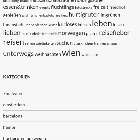
donaustadt
bisamberg
bräuche
dctower
essen&trinken
flüchtlinge
freizeit
friedhof
events
fotostrecke
hurtigruten
imgrünen
genießen
graffiti
hallenbad-diaries
herz
leben
kurioses
lesen
innenstadt
küssen
kennenlernen
kunst
lieben
reisefieber
norwegen
prater
musik
niederösterreich
reisen
suchen
traiskirchen
sehenswürdigkeiten
trennen
umzug
wien
unterwegs
weihnachten
wildetiere
KATEGORIEN
7malwien
amsterdam
barcelona
hampi
hurtigruten norwegen